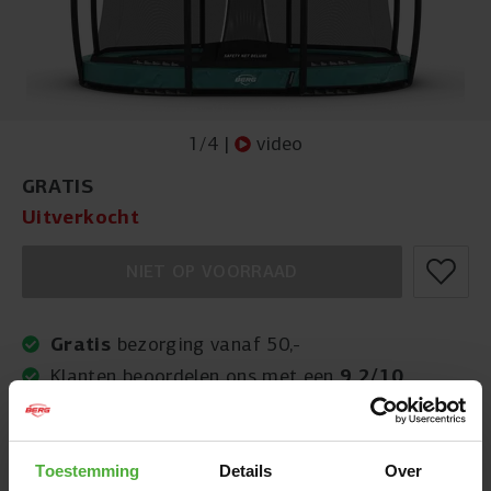
1
/
4
|
video
GRATIS
Uitverkocht
NIET OP VOORRAAD
Gratis
bezorging vanaf 50,-
9,2/10
Klanten beoordelen ons met een
AFMETINGEN EN DETAILS
Toestemming
Details
Over