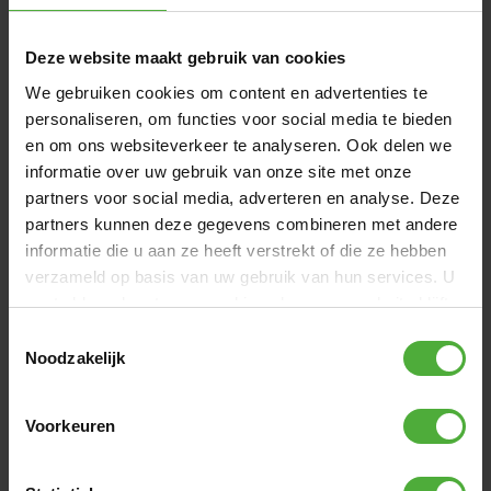
Product naam
BERG Grand Champion
InGround 350 Green + Safety
Net Deluxe
Deze website maakt gebruik van cookies
Artikelnummer
30.33.73.72
We gebruiken cookies om content en advertenties te
personaliseren, om functies voor social media te bieden
Kleur
Groen
en om ons websiteverkeer te analyseren. Ook delen we
informatie over uw gebruik van onze site met onze
Hoogte
InGround
partners voor social media, adverteren en analyse. Deze
Afmeting
Ovaal - 350 x 250 cm
partners kunnen deze gegevens combineren met andere
informatie die u aan ze heeft verstrekt of die ze hebben
Bekijk alle afmetingen en details
verzameld op basis van uw gebruik van hun services. U
gaat akkoord met onze cookies als u onze website blijft
gebruiken.
VAAK SAMEN GEKOCHT MET
Toestemmingsselectie
Noodzakelijk
Voorkeuren