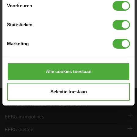
Voorkeuren
Bekijk alle afmetingen en details
Statistieken
REVIEWS BERG SPORTTAS
0 reviews
Marketing
SCHRIJF EEN REVIEW
Alle cookies toestaan
Selectie toestaan
ONTDEK ALLES OP BERG.COM
BERG trampolines
BERG skelters