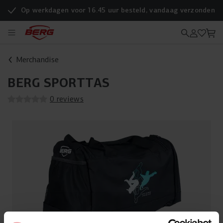
Op werkdagen voor 16.45 uur besteld, vandaag verzonden
Merchandise
BERG SPORTTAS
0 reviews