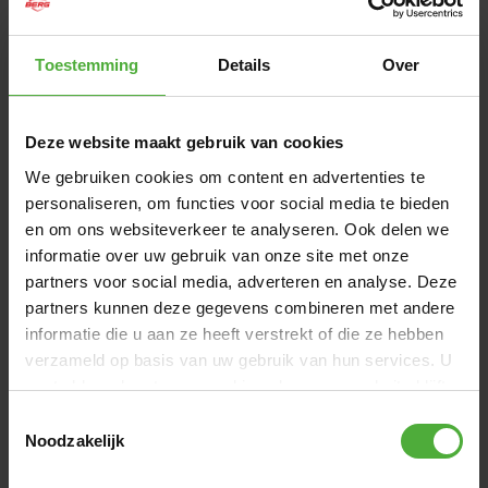
Toestemming
Details
Over
1
/
3
29
,
-
Deze website maakt gebruik van cookies
Uitverkocht
We gebruiken cookies om content en advertenties te
personaliseren, om functies voor social media te bieden
NIET OP VOORRAAD
en om ons websiteverkeer te analyseren. Ook delen we
informatie over uw gebruik van onze site met onze
Gratis
bezorging vanaf 50,-
partners voor social media, adverteren en analyse. Deze
partners kunnen deze gegevens combineren met andere
9,2/10
Klanten beoordelen ons met een
informatie die u aan ze heeft verstrekt of die ze hebben
verzameld op basis van uw gebruik van hun services. U
AFMETINGEN EN DETAILS
gaat akkoord met onze cookies als u onze website blijft
gebruiken.
Toestemmingsselectie
Product naam
BERG Sporttas
Noodzakelijk
Artikelnummer
47.15.86.00