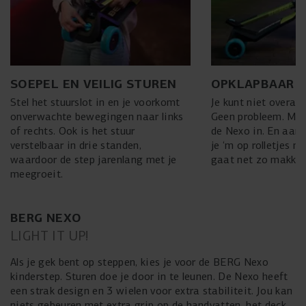
SOEPEL EN VEILIG STUREN
OPKLAPBAAR
Stel het stuurslot in en je voorkomt
Je kunt niet overal 
onverwachte bewegingen naar links
Geen probleem. Met 
of rechts. Ook is het stuur
de Nexo in. En aan 
verstelbaar in drie standen,
je ‘m op rolletjes m
waardoor de step jarenlang met je
gaat net zo makkeli
meegroeit.
BERG NEXO
LIGHT IT UP!
Als je gek bent op steppen, kies je voor de BERG Nexo
kinderstep. Sturen doe je door in te leunen. De Nexo heeft
een strak design en 3 wielen voor extra stabiliteit. Jou kan
niets gebeuren met extra grip op de handvatten, het deck