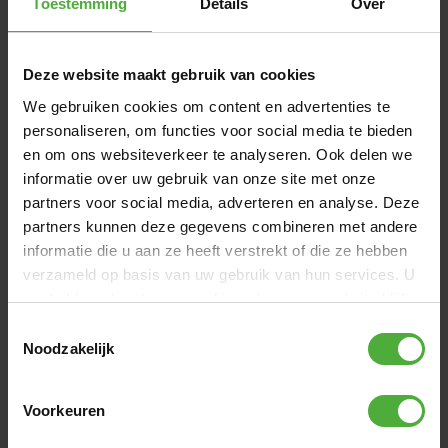
Toestemming
Details
Over
AFMETINGEN EN DETAILS
Product naam
BERG Nexo Foldable Red
Deze website maakt gebruik van cookies
Artikelnummer
24.77.02.00
We gebruiken cookies om content en advertenties te
Leeftijd
2+ jaar
personaliseren, om functies voor social media te bieden
en om ons websiteverkeer te analyseren. Ook delen we
Lengte gebruiker
90 - 140 cm
informatie over uw gebruik van onze site met onze
partners voor social media, adverteren en analyse. Deze
Bekijk alle afmetingen en details
partners kunnen deze gegevens combineren met andere
informatie die u aan ze heeft verstrekt of die ze hebben
verzameld op basis van uw gebruik van hun services. U
VAAK SAMEN GEKOCHT MET
gaat akkoord met onze cookies als u onze website blijft
gebruiken.
Toestemmingsselectie
Noodzakelijk
Voorkeuren