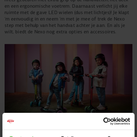
en een ergonomische voetrem. Daarnaast verlicht jij elke
ruimte met de gave LED wielen (dus met lichtjes)! Je klapt
‘m eenvoudig in en neem ‘m met je mee of trek de Nexo
step met behulp van het handvat achter je aan. En als je
wilt, biedt de Nexo nog extra opties en accessoires.