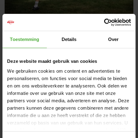
BERG SPORTSGOAL
Toestemming
Details
Over
Thuis in eigen tuin partijtje spelen of trainen. Voor welke
optie je ook kiest, je hebt een stevige goal nodig. Met dat
doel hebben we de BERG SportsGoal ontwikkeld. Of je nu
Deze website maakt gebruik van cookies
wil voetballen, handballen of hockeyen, de vier verschillende
maten maken het mogelijk! De SportsGoal van BERG
We gebruiken cookies om content en advertenties te
wordt geleverd met vier gratis pionnen, en is ook een
personaliseren, om functies voor social media te bieden
target net en een voetbal beschikbaar. Zo kun jij thuis met
en om ons websiteverkeer te analyseren. Ook delen we
het beste materiaal een potje spelen!
informatie over uw gebruik van onze site met onze
partners voor social media, adverteren en analyse. Deze
AFMETINGEN EN DETAILS
partners kunnen deze gegevens combineren met andere
informatie die u aan ze heeft verstrekt of die ze hebben
Product naam
BERG SportsGoal M
verzameld op basis van uw gebruik van hun services. U
gaat akkoord met onze cookies als u onze website blijft
Artikelnummer
20.30.02.00
gebruiken.