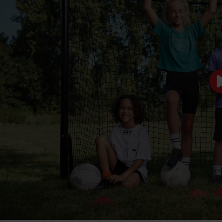
MODERN DESIGN
EENVOUDIG TE
MONTEREN
De BERG SportsGoal is
met zijn eigentijdse looks
Montage heb je in een
geschikt voor iedere tuin.
handomdraai gedaan. Je
Door het unieke frame is
schroeft het frame in
het net altijd goed
elkaar, om vervolgens het
opgespannen. Zo kun je de
net strak vast te zetten.
bal hard in de kruising
Met de spiraalankers zet
schieten!
je het doel nog even stevig
vast in de grond en je kunt
beginnen!