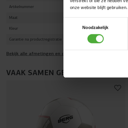
verstrekt of die ze hebben v
Artikelnummer
22.70.01.00
onze website blijft gebruiken.
Maat
M (240 x 16
Toestemmingsselectie
Noodzakelijk
Kleur
Zwart
Garantie na productregistratie
6 jaar
Bekijk alle afmetingen en details
VAAK SAMEN GEKOCHT MET