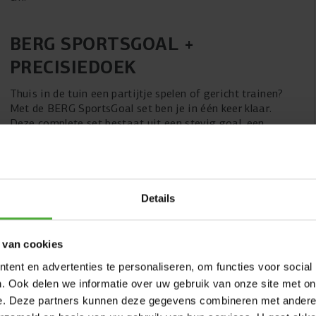
BERG SPORTSGOAL +
PRECISIEDOEK
Thuis in de tuin een partijtje spelen of gericht trainen?
Met de BERG SportsGoal set ben je in één keer klaar.
Deze complete set bestaat uit een stevig goal, een
precisiedoek en vier pionnen. Of je nu wilt voetballen,
handballen of hockeyen: met de drie beschikbare maten is
er altijd een geschikte SportsGoal voor jouw sport. Het
precisiedoek helpt je nog gerichter te trainen, terwijl de
pionnen perfect zijn voor het uitzetten van oefeningen of
Details
een speelveld. Alles wat je nodig hebt om thuis als een
prof te spelen!
 van cookies
ent en advertenties te personaliseren, om functies voor social
. Ook delen we informatie over uw gebruik van onze site met on
e. Deze partners kunnen deze gegevens combineren met andere i
Goal M + Precisiedoek