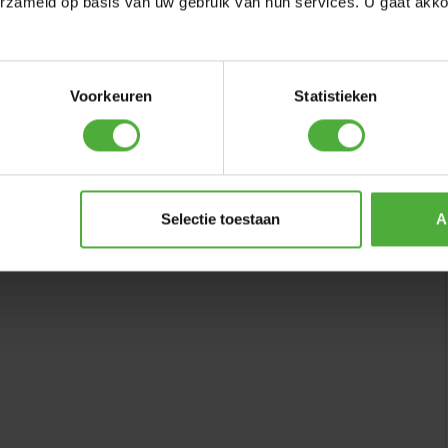
erzameld op basis van uw gebruik van hun services. U gaat akk
0 cm)
Voorkeuren
Statistieken
Selectie toestaan
A