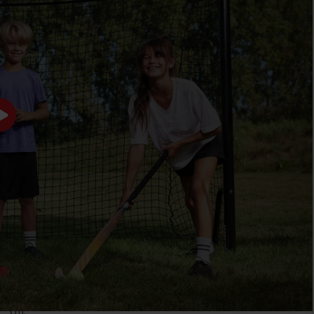
BESCHIKBAAR IN 4
GESCHIKT VOOR
MATEN
DIVERSE SPORTEN
Voor elke tuin of is er een
De dichte maaswijdte van
passende SportsGoal om
het net van slechts vijf bij
jouw balsport uit te
vijf centimeter, maakt het
oefenen. Je kunt kiezen uit
doel geschikt voor talloze
vier verschillende maten:
balsporten. Schakel zonder
maat XS is 120x80cm,
moeite tussen voetbal,
maat S is 180x120 cm, bij
hockey of handbal.
maat M is dat 240x160
cm en bij een L 300x200
cm.