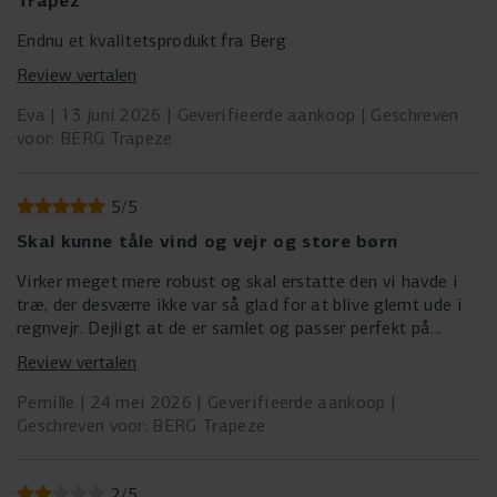
Endnu et kvalitetsprodukt fra Berg
Review vertalen
Eva
13 juni 2026
Geverifieerde aankoop
Geschreven
voor: BERG Trapeze
5
/
5
Skal kunne tåle vind og vejr og store børn
Virker meget mere robust og skal erstatte den vi havde i
træ, der desværre ikke var så glad for at blive glemt ude i
regnvejr. Dejligt at de er samlet og passer perfekt på
stativet uden der skal købes ekstra
Review vertalen
Pernille
24 mei 2026
Geverifieerde aankoop
Geschreven voor: BERG Trapeze
2
/
5