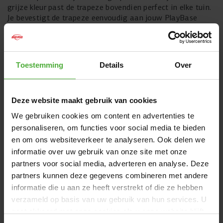
grijze kleur past de trapeze bovendien perfect in elke tuin.
Je bevestigt de trapeze eenvoudig aan jouw PlayBase
frame met de karabijnhaken. Heb je al een ander
speeltoestel? Ook dan kun je kiezen voor de schommels
van BERG!
Toestemming
Details
Over
Let op:
De karabijnhaken zijn niet inbegrepen bij dit losse
accessoire. Ze zijn standaard inbegrepen bij een BERG
PlayBase of
hier
los te bestellen.
Deze website maakt gebruik van cookies
We gebruiken cookies om content en advertenties te
AFMETINGEN EN DETAILS
personaliseren, om functies voor social media te bieden
en om ons websiteverkeer te analyseren. Ook delen we
Product naam
BERG Trapeze
informatie over uw gebruik van onze site met onze
Artikelnummer
20.21.10.00
partners voor social media, adverteren en analyse. Deze
partners kunnen deze gegevens combineren met andere
Bekijk alle afmetingen en details
informatie die u aan ze heeft verstrekt of die ze hebben
verzameld op basis van uw gebruik van hun services. U
gaat akkoord met onze cookies als u onze website blijft
VAAK SAMEN GEKOCHT MET