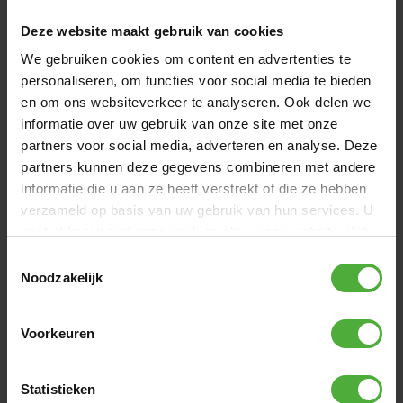
GTS full specs.
Deze website maakt gebruik van cookies
We gebruiken cookies om content en advertenties te
AFMETINGEN EN DETAILS
personaliseren, om functies voor social media te bieden
en om ons websiteverkeer te analyseren. Ook delen we
Product naam
BERG XL Black Edition BFR-3
informatie over uw gebruik van onze site met onze
Artikelnummer
07.20.05.00
partners voor social media, adverteren en analyse. Deze
partners kunnen deze gegevens combineren met andere
Leeftijd
5+ jaar
informatie die u aan ze heeft verstrekt of die ze hebben
Lengte gebruiker
125 - 190 cm
verzameld op basis van uw gebruik van hun services. U
gaat akkoord met onze cookies als u onze website blijft
Bekijk alle afmetingen en details
gebruiken.
Toestemmingsselectie
Noodzakelijk
VAAK SAMEN GEKOCHT MET
Voorkeuren
Statistieken