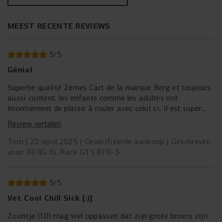
MEEST RECENTE REVIEWS
5
/
5
Génial
Superbe qualité 2èmes Cart de la marque Berg et toujours
aussi content, les enfants comme les adultes ont
énormément de plaisir à rouler avec celui ci, il est super
solide. Prévoir 2 heures pour le montage par un enfant de
Review vertalen
15 ans. les instructions sont claires.
En 1 week end déjà 7h30 de conduite :-)
Tom
22 april 2025
Geverifieerde aankoop
Geschreven
voor: BERG XL Race GTS BFR-3
5
/
5
Vet Cool Chill Sick [:)]
Zoontje (10) mag wel oppassen dat zijn grote broers zijn