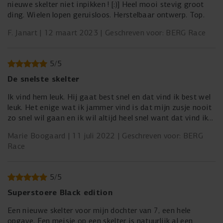
nieuwe skelter niet inpikken ! [:)] Heel mooi stevig groot
ding. Wielen lopen geruisloos. Herstelbaar ontwerp. Top.
F. Janart
12 maart 2023
Geschreven voor: BERG Race
5
/
5
De snelste skelter
Ik vind hem leuk. Hij gaat best snel en dat vind ik best wel
leuk. Het enige wat ik jammer vind is dat mijn zusje nooit
zo snel wil gaan en ik wil altijd heel snel want dat vind ik
heel leuk, maar zij gaat dan altijd de rem indrukken als ze
Marie Boogaard
11 juli 2022
Geschreven voor: BERG
achterop zit.
Race
Hij ziet er mooi uit en is echt groot. De parkeerrem is heel
fijn. Het is veel leuker dan lopen!
We hebben ook een tweede stoel erop en die past er
5
/
5
perfect bij en is best wel fijn.
Superstoere Black edition
Een nieuwe skelter voor mijn dochter van 7, een hele
opgave. Een meisje op een skelter is natuurlijk al een