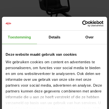
Toestemming
Details
Over
Deze website maakt gebruik van cookies
AANKOOP VAN EEN 2
We gebruiken cookies om content en advertenties te
personaliseren, om functies voor social media te bieden
PERSOONS SKELTER
en om ons websiteverkeer te analyseren. Ook delen we
informatie over uw gebruik van onze site met onze
Als je standaard al 2 vaste plekken op je skelter wil, is
partners voor social media, adverteren en analyse. Deze
dat ook mogelijk. In het assortiment van BERG zijn er
partners kunnen deze gegevens combineren met andere
ook skelters voor 2 personen. Bij de Duo Chopper is er
al standaard plek voor 2 personen. Je zit dan naast
informatie die u aan ze heeft verstrekt of die ze hebben
elkaar. Daarnaast is er de optie om de bijrijdersstoel
verzameld op basis van uw gebruik van hun services. U
los te maken, zodat je (in plaats van te zitten) op het
gaat akkoord met onze cookies als u onze website blijft