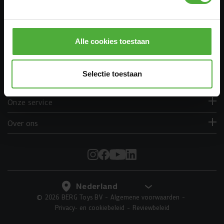
ONTDEK ALLES OP BERG.COM
BERG trampolines
Alle cookies toestaan
BERG skelters
Selectie toestaan
Meer voor buiten
Onze service
Over ons
© 2026 BERG Toys BV
Algemene voorwaarden
Privacy- en cookiebeleid
Reviewbeleid