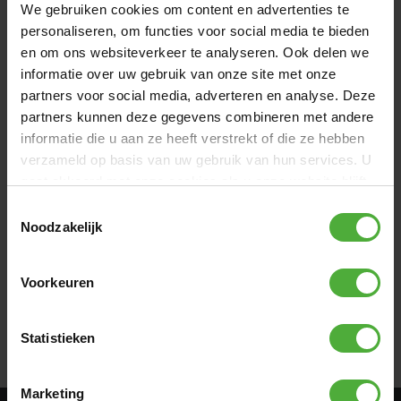
We gebruiken cookies om content en advertenties te
Maak je skelter uniek met jouw eigen naam of nummer
erop! Het kentekenplaatje is verkrijgbaar in maar liefst
personaliseren, om functies voor social media te bieden
negen verschillende versies! Je hebt de keuze uit zeven
en om ons websiteverkeer te analyseren. Ook delen we
verschillende landen: Nederland, België, Duitsland,
informatie over uw gebruik van onze site met onze
Engeland, Ierland, Oostenrijk, Frankrijk en twee blanco
partners voor social media, adverteren en analyse. Deze
platen in de kleuren wit en geel.
partners kunnen deze gegevens combineren met andere
informatie die u aan ze heeft verstrekt of die ze hebben
UNIEKE CODE INVOEREN
verzameld op basis van uw gebruik van hun services. U
Voor het aanvragen van een kentekenplaatje voor jouw XL
gaat akkoord met onze cookies als u onze website blijft
skelter heb je een uniek code nodig. Deze code vind je op de
gebruiken.
Toestemmingsselectie
sticker op de door jouw gekochte kentekenhouder.
Noodzakelijk
Vul je unieke code in
Voorkeuren
VERZILVER
Statistieken
Marketing