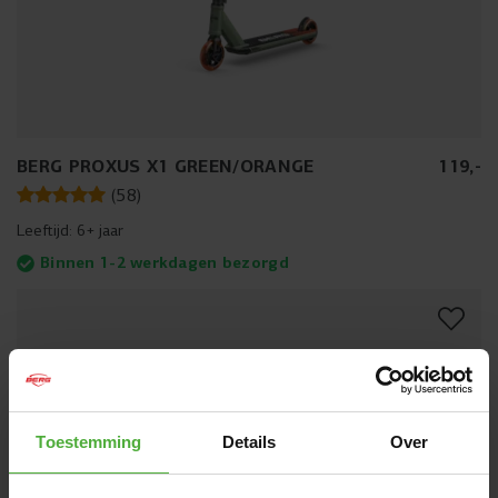
BERG PROXUS X1 GREEN/ORANGE
119
,
-
(
58
)
Leeftijd:
6+ jaar
Binnen 1-2 werkdagen bezorgd
Toestemming
Details
Over