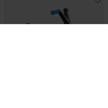
BERG GO² SPARX YELLOW
99
,
-
(
52
)
Leeftijd:
10-30 maanden
Lengte gebruiker:
70 - 100 cm
Binnen 1-2 werkdagen bezorgd