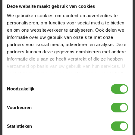
Deze website maakt gebruik van cookies
We gebruiken cookies om content en advertenties te
personaliseren, om functies voor social media te bieden
en om ons websiteverkeer te analyseren. Ook delen we
informatie over uw gebruik van onze site met onze
partners voor social media, adverteren en analyse. Deze
BERG NEXO FOLDABLE BLUE
79
,
-
partners kunnen deze gegevens combineren met andere
(
109
)
informatie die u aan ze heeft verstrekt of die ze hebben
verzameld op basis van uw gebruik van hun services. U
Leeftijd:
2+ jaar
Lengte gebruiker:
90 - 140 cm
gaat akkoord met onze cookies als u onze website blijft
Binnen 1-2 werkdagen bezorgd
gebruiken.
Toestemmingsselectie
Noodzakelijk
Voorkeuren
Statistieken