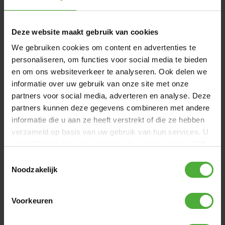
Binnen 1-2 werkdagen bezorgd
Deze website maakt gebruik van cookies
We gebruiken cookies om content en advertenties te
personaliseren, om functies voor social media te bieden
en om ons websiteverkeer te analyseren. Ook delen we
informatie over uw gebruik van onze site met onze
partners voor social media, adverteren en analyse. Deze
partners kunnen deze gegevens combineren met andere
informatie die u aan ze heeft verstrekt of die ze hebben
verzameld op basis van uw gebruik van hun services. U
gaat akkoord met onze cookies als u onze website blijft
gebruiken.
Toestemmingsselectie
Noodzakelijk
BERG LADDER PLATFORM + LADDER L
110
,
-
Voorkeuren
(
4
)
Binnen 1-2 werkdagen bezorgd