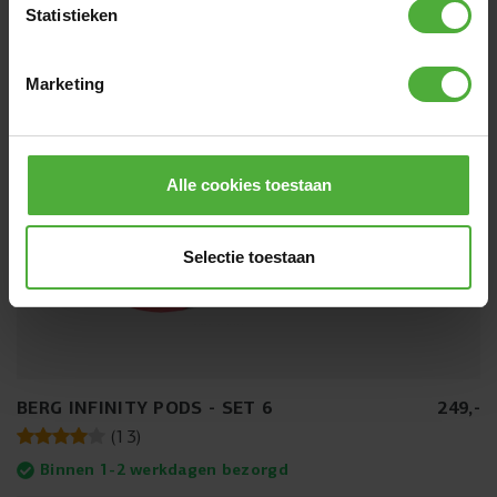
Statistieken
Marketing
Alle cookies toestaan
Selectie toestaan
BERG INFINITY PODS - SET 6
249
,
-
(
13
)
Binnen 1-2 werkdagen bezorgd