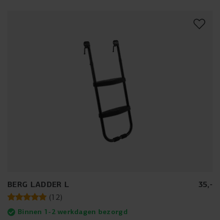
ontworpen om je trampoline te beschermen
tegen regen, zon, en bladval, zodat je meer tijd
overhoudt voor plezier in plaats van
onderhoud
.
Met de trampoline afdekhoes verleng je de
levensduur van je trampoline, wat een slimme
besparing is op de lange termijn.
Eenvoudige installatie
Daarnaast zorgt de hoes trampoline voor een
veilige en duurzame bescherming. Investeer in
onze trampoline beschermhoes voor de beste
zorg voor je trampoline. De afdekhoes is
ontworpen voor een moeiteloze installatie,
zodat je binnen no-time weer aan het springen
bent. Bescherm je trampoline tegen alle
elementen en spring zorgeloos het avontuur
tegemoet.
BERG LADDER L
35
,
-
(
12
)
Binnen 1-2 werkdagen bezorgd