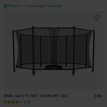
Binnen 1-2 werkdagen bezorgd
BERG SAFETY NET COMFORT 430
340
,
-
(
14
)