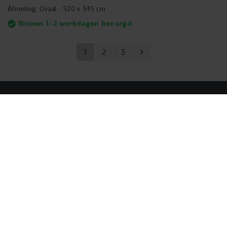
Afmeting:
Ovaal - 520 x 345 cm
Binnen 1-2 werkdagen bezorgd
1
2
3
ONTDEK ALLES OP BERG.COM
BERG trampolines
BERG skelters
Meer voor buiten
Onze service
Over ons