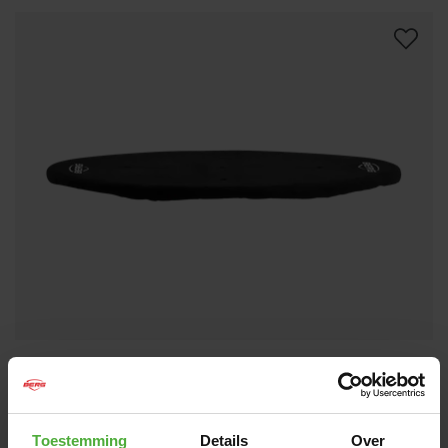
BERG AFDEKHOES EXTRA 380 ZWART
99
,
-
(
6
)
Afmeting:
Rond - 380 cm
Toestemming
Details
Over