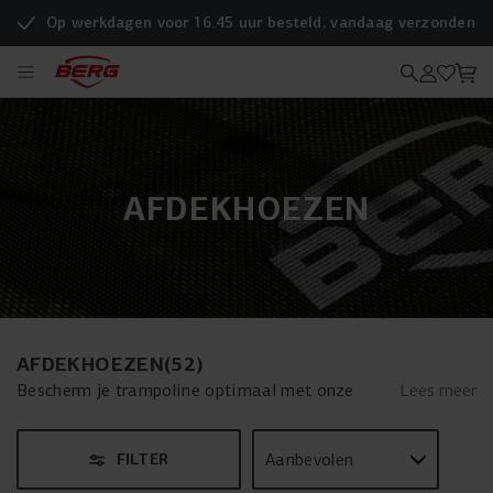
Op werkdagen voor 16.45 uur besteld, vandaag verzonden
AFDEKHOEZEN
AFDEKHOEZEN
(
52
)
Bescherm je trampoline optimaal met onze
Lees meer
afdekhoes. Deze onmisbare beschermhoes
trampoline is dé oplossing om je trampoline het
FILTER
hele jaar door in de beste staat te houden, weer
of geen weer. Onze trampolinehoes is met zorg