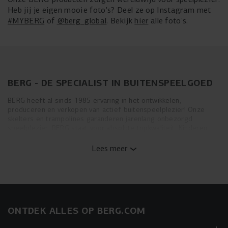
Heb jij je eigen mooie foto's? Deel ze op Instagram met
#MYBERG
of
@berg_global
. Bekijk
hier
alle foto's.
BERG - DE SPECIALIST IN BUITENSPEELGOED
BERG heeft al sinds 1985 ervaring in het ontwikkelen,
produceren en verkopen van actief buitenspeelplezier! Onze
skelters en trampolines garanderen jarenlang onbezorgd
speelplezier. BERG staat voor absolute topkwaliteit. Kinderen
moeten jarenlang plezier kunnen beleven aan onze producten.
Daarom stellen wij zelf strenge kwaliteitseisen aan onze
Lees meer
producten. BERG controleert de kwaliteit met eigen
testopstellingen, waar de skelters en trampolines onder extreme
omstandigheden worden getest. Naast onze eigen tests worden
de producten gekeurd volgens internationale normen en
wetgeving. Uiteraard worden de producten ook getest door de
gebruikers zelf: kinderen
ONTDEK ALLES OP BERG.COM
HOGE KWALITEIT EN LANGE GARANTIE