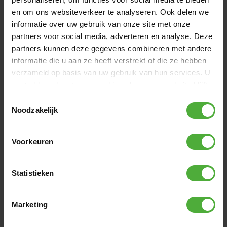
en om ons websiteverkeer te analyseren. Ook delen we
informatie over uw gebruik van onze site met onze
NIEUW: BERG PLAYTOWER
partners voor social media, adverteren en analyse. Deze
Sterk, duurzaam en gemaakt voor jaren speelplezier!
partners kunnen deze gegevens combineren met andere
informatie die u aan ze heeft verstrekt of die ze hebben
verzameld op basis van uw gebruik van hun services. U
gaat akkoord met onze cookies als u onze website blijft
gebruiken.
Toestemmingsselectie
Noodzakelijk
Voorkeuren
KLAAR VOOR JOUW EERSTE BUZZY-
Statistieken
AVONTUUR?
Bekijk hier alle modellen!
Marketing