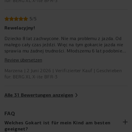
für: BERG XL X-ite BFR-3
5
/
5
Rewelacyjny!
Dziecko 8 lat zachwycone. Nie ma problemu z jazda. Od
małego cały czas jeździ. Więc na tym gokarcie jazda nie
sprawia mu żadnej trudności. Młodszemu 6 lat podobnie.
Codziennie jeżdżą. Gokart prezentuje się nieziemsko.
Review übersetzen
Marzena
2 Juni 2026
Verifizierter Kauf
Geschrieben
für: BERG XL X-ite BFR-3
Alle 31 Bewertungen anzeigen
FAQ
Welches Gokart ist für mein Kind am besten
geeignet?