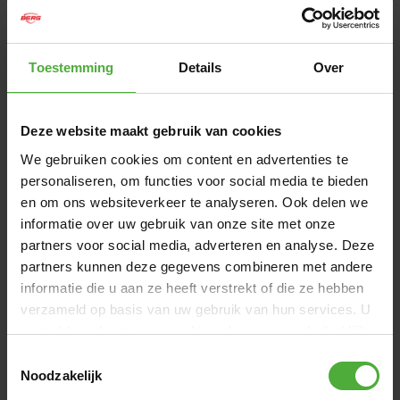
ADVENTURE
Sind Asphalt und Beton nichts für dich? Liebst du
Toestemming
Details
Over
unbekannte Pfade, den Wald, Wiesen und all die rauen und
unerforschten Orte? Dann entscheide dich für eins der
folgenden Geländemodelle: Jeep® Revolution, BERG X-
Plore, BERG X-ite, BERG X-treme oder den BERG X-cross.
Deze website maakt gebruik van cookies
We gebruiken cookies om content en advertenties te
personaliseren, om functies voor social media te bieden
ABMESSUNGEN UND DETAILS
en om ons websiteverkeer te analyseren. Ook delen we
informatie over uw gebruik van onze site met onze
Produktname
BERG XL X-ite BFR-3
partners voor social media, adverteren en analyse. Deze
SKU
07.20.17.00
partners kunnen deze gegevens combineren met andere
informatie die u aan ze heeft verstrekt of die ze hebben
Empfohlenes Alter
5+ Jahre
verzameld op basis van uw gebruik van hun services. U
Benutzergröße
125 - 190 cm
gaat akkoord met onze cookies als u onze website blijft
gebruiken.
Toestemmingsselectie
Alle Abmessungen und Details anzeigen
Noodzakelijk