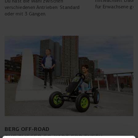
mitwachsen. Dadurc
Du hast die Wahl zwischen
für Erwachsene gee
verschiedenen Antrieben: Standard
oder mit 3 Gängen.
BERG OFF-ROAD
THE RUGGED GO-KART FOR EVERY