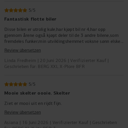
5
/
5
Fantastisk flotte biler
Disse bilen er utrolig kule,har kjøpt bil nr 4,har opp
gjennom årene også kjøpt deler til de 3 andre bilene,som
fremdeles funker,min utviklingshemmet voksne sønn elsker
disse bilene,har hatt de siden han var barn og kjører de
Review übersetzen
fortsatt.
Linda Fredheim
20 Juni 2026
Verifizierter Kauf
Geschrieben für: BERG XXL X-Plore BFR
5
/
5
Mooie skelter oooie. Skelter
Ziet er mooi uit en rijdt fijn.
Review übersetzen
Asiana
16 Juni 2026
Verifizierter Kauf
Geschrieben