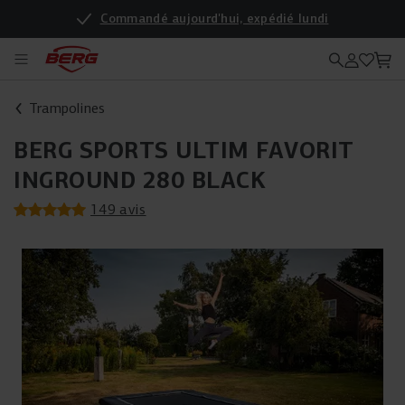
Commandé aujourd'hui, expédié lundi
Enregistrez votre produit pour une garantie supplémentaire
Trampolines
BERG SPORTS ULTIM FAVORIT
INGROUND 280 BLACK
149 avis