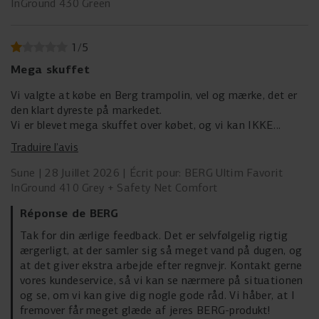
InGround 430 Green
1
/
5
Mega skuffet
Vi valgte at købe en Berg trampolin, vel og mærke, det er
den klart dyreste på markedet.
Vi er blevet mega skuffet over købet, og vi kan IKKE
anbefale andre at købe det.
Traduire l’avis
Hver eneste gang det regner samler der sig mega meget
vand i duen, og som løber ned på trampolinen.
Sune
28 Juillet 2026
Écrit pour: BERG Ultim Favorit
Det tager så lang tid at få det fjernet…
InGround 410 Grey + Safety Net Comfort
Réponse de BERG
Tak for din ærlige feedback. Det er selvfølgelig rigtig
ærgerligt, at der samler sig så meget vand på dugen, og
at det giver ekstra arbejde efter regnvejr. Kontakt gerne
vores kundeservice, så vi kan se nærmere på situationen
og se, om vi kan give dig nogle gode råd. Vi håber, at I
fremover får meget glæde af jeres BERG-produkt!