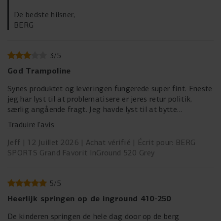
De bedste hilsner,
BERG
3
/
5
God Trampoline
Synes produktet og leveringen fungerede super fint. Eneste
jeg har lyst til at problematisere er jeres retur politik,
særlig angående fragt. Jeg havde lyst til at bytte
trampolinen med en anden model, men da jeg opdagede at
Traduire l’avis
jeg selv måtte stå for fragt af den over 80kg tung
trampolin tilbage til Holland ga jeg op. Som privatperson
Jeff
12 Juillet 2026
Achat vérifié
Écrit pour: BERG
har man ikke chance at finde en overkommelig aftale på
SPORTS Grand Favorit InGround 520 Grey
det og mange fragt selskaber afviser så stort en pakke.
Jeg er indforstået med at jeg skal betale for retur fragt,
men Berg kunne sagtens hjælpe kunderne med en god
5
/
5
aftale rundt dette. Og det havde klædt en kvalitets
Heerlijk springen op de inground 410-250
leverandør at gøre det efter min mening. Det kommer til
at fremstå som en bevidst forhindrings strategi, men jeg
De kinderen springen de hele dag door op de berg