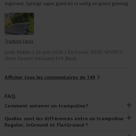
ved selvfølgelig ikke om det er tilfældet.
inground. Springt super goed en is veilig en groot genoeg.
Traduire l’avis
Jordy Bakker
26 Juin 2026
Écrit pour: BERG SPORTS
Ultim Favorit InGround 410 Black
Afficher tous les commentaires de 149
FAQ
Comment enterrer un trampoline?
Tu envisages d'acheter un trampoline InGround ou
Quelles sont les différences entre un trampoline
FlatGround, ou en as-tu déjà acheté un ? Enterrer un
Regular, InGround et FlatGround ?
trampoline peut sembler plus difficile qu'il ne l'est en
réalité. Avec notre guide étape par étape, c'est facile à
Tu hésites entre un trampoline Regular, InGround ou