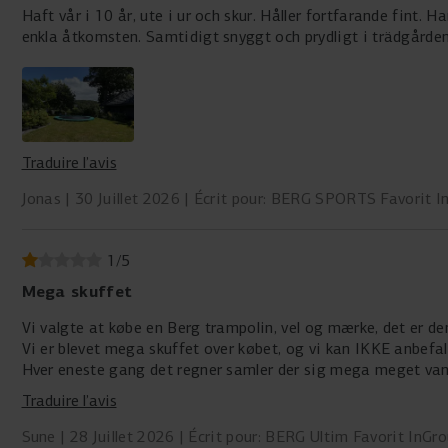
Haft vår i 10 år, ute i ur och skur. Håller fortfarande fint.
enkla åtkomsten. Samtidigt snyggt och prydligt i trädgården
Traduire l’avis
Jonas
30 Juillet 2026
Écrit pour: BERG SPORTS Favorit I
1
/
5
Mega skuffet
Vi valgte at købe en Berg trampolin, vel og mærke, det er de
Vi er blevet mega skuffet over købet, og vi kan IKKE anbefa
Hver eneste gang det regner samler der sig mega meget van
Det tager så lang tid at få det fjernet…
Traduire l’avis
Sune
28 Juillet 2026
Écrit pour: BERG Ultim Favorit InGr