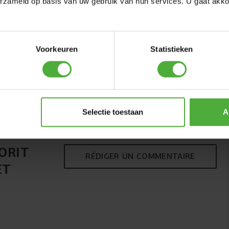
erzameld op basis van uw gebruik van hun services. U gaat akk
Voorkeuren
Statistieken
BERG TWINHOOP
(
6
)
199
.
-
Selectie toestaan
A
QUALITÉ
ORIT
Un bon saut commence par une base solide. Le Favorit
RÉDIGER UN COMMENTAIRE
dispose d’un cadre robuste en acier revêtu qui absorbe
ET
sans effort les forces générées pendant le saut. Le
revêtement aide à protéger le cadre contre la rouille, ce
qui permet au trampoline de rester en bon état même en
cas d’utilisation intensive et de conditions
météorologiques variables. Le cadre solide et de haute
qualité garantit stabilité et fiabilité, jour après jour.