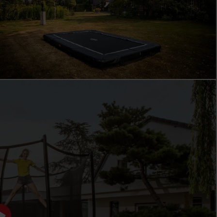
BERG FAVORIT
LE MODÈLE D’ENTRÉE PARFAIT
Le BERG Favorit est idéal comme premier trampoline
pour les familles avec de jeunes enfants. Les enfants
peuvent y jouer en toute sécurité et sans souci, tandis
que les parents peuvent compter sur un trampoline
robuste qui dure de nombreuses années. Le Favorit est
conçu pour une utilisation quotidienne dans le jardin :
résistant à l’usure, nécessitant peu d’entretien et toujours