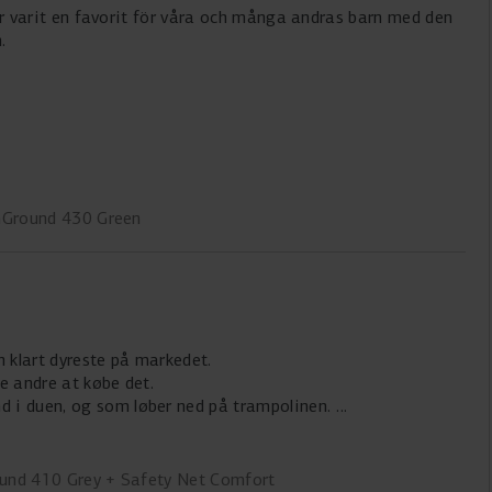
 Har varit en favorit för våra och många andras barn med den
.
nGround 430 Green
n klart dyreste på markedet.
le andre at købe det.
d i duen, og som løber ned på trampolinen.
ound 410 Grey + Safety Net Comfort