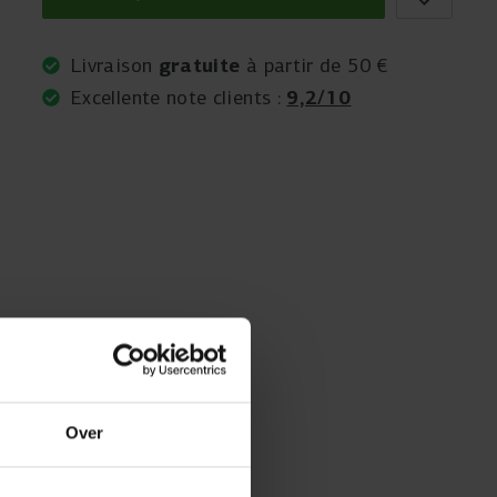
gratuite
Livraison
à partir de 50 €
9,2/10
Excellente note clients :
Over