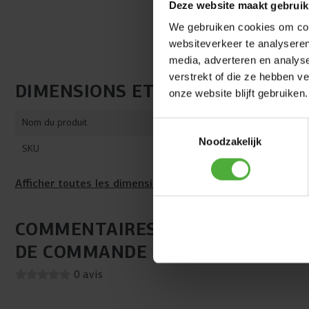
Deze website maakt gebruik
We gebruiken cookies om cont
websiteverkeer te analyseren
media, adverteren en analys
verstrekt of die ze hebben v
DIMENSIONS ET DÉTAILS
onze website blijft gebruiken.
Nom du produit
XL Frame - 
Toestemmingsselectie
Noodzakelijk
SKU
51.07.00.79
Afficher toutes les dimensions et tous les détails
COMMENTAIRES XL FRAME - BFR-
DE COMMANDE
0 avis