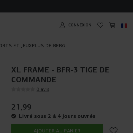
G ?
LE BERG BIKY CROSS :
eux : un
GUIDE D'ACHAT
CRÉE TA PROPRE PLAYBASE
GUIDE D'ACHAT POUR LES
CONÇU POUR DE
ADAPTÉ À TOUS LES
o Bouncer ?
TRAMPOLINE
!
KARTS
NOUVELLES AVENTURES
TERRAINS !
BERG SPORTSGOAL
#MYBERG
CONNEXION
ifférents
 de 2 ans
ORTS ET JEUX
PLUS DE BERG
XL FRAME - BFR-3 TIGE DE
COMMANDE
0 avis
21
,
99
Livré sous 2 à 4 jours ouvrés
AJOUTER AU PANIER