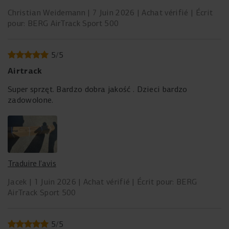
Produkt nicht nachvollziehbar und auch wirklich nicht gut.
Christian Weidemann
7 Juin 2026
Achat vérifié
Écrit
Gefahr pumpe ich sie zu doll auf und die Matte geht kaputt
pour: BERG AirTrack Sport 500
verliere ich wahrscheinlich die Gewährleistung und Pumpe
ich sie zu schwach auf ich die Sprung und Federwirkung
nicht optimal.
5
/
5
Airtrack
Super sprzęt. Bardzo dobra jakość . Dzieci bardzo
zadowolone.
Traduire l’avis
Jacek
1 Juin 2026
Achat vérifié
Écrit pour: BERG
AirTrack Sport 500
5
/
5