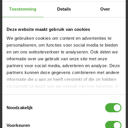
Toestemming
Details
Over
Deze website maakt gebruik van cookies
We gebruiken cookies om content en advertenties te
personaliseren, om functies voor social media te bieden
en om ons websiteverkeer te analyseren. Ook delen we
informatie over uw gebruik van onze site met onze
partners voor social media, adverteren en analyse. Deze
partners kunnen deze gegevens combineren met andere
informatie die u aan ze heeft verstrekt of die ze hebben
BERG SET DE PROTECTION M
BERG SA
verzameld op basis van uw gebruik van hun services. U
(
3
)
gaat akkoord met onze cookies als u onze website blijft
29
,
-
10
,
-
gebruiken.
Toestemmingsselectie
Noodzakelijk
COMMENTAIRES BERG CASQUE M
Voorkeuren