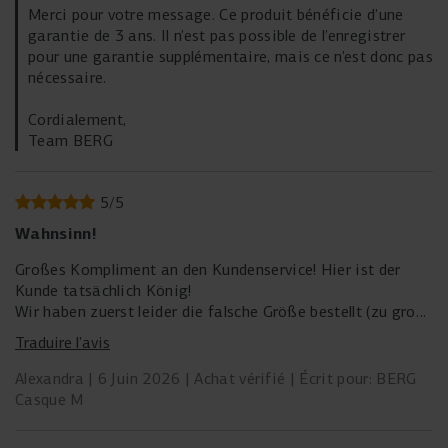
Merci pour votre message. Ce produit bénéficie d’une
garantie de 3 ans. Il n’est pas possible de l’enregistrer
pour une garantie supplémentaire, mais ce n’est donc pas
nécessaire.
Cordialement,
Team BERG
5
/
5
Wahnsinn!
Großes Kompliment an den Kundenservice! Hier ist der
Kunde tatsächlich König!
Wir haben zuerst leider die falsche Größe bestellt (zu groß)
und nach 2 E-Mail, welche unglaublich nett und
Traduire l’avis
zuvorkommend waren, wurde eine Lösung gefunden.
Wir haben die Firma schon Freunden empfohlen!
Alexandra
6 Juin 2026
Achat vérifié
Écrit pour: BERG
Danke. Würden immer wieder bestellen.
Casque M