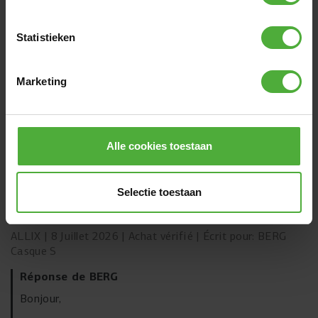
17 avis
Statistieken
RÉDIGER UN COMMENTAIRE
Marketing
COMMENTAIRES LES PLUS RÉCENTS
1
/
5
Alle cookies toestaan
enregistrer le produit
Impossible d'enregistrer ce produit. Même en tapant sa
Selectie toestaan
référence on ne le trouve pas !
Cela veut-il dire qu'il n'est pas garanti ?
ALLIX
8 Juillet 2026
Achat vérifié
Écrit pour: BERG
Casque S
Réponse de BERG
Bonjour,