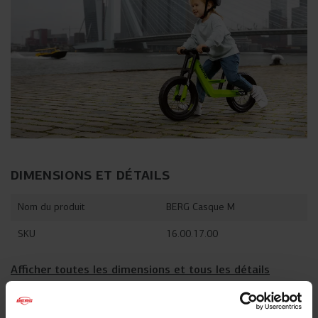
DIMENSIONS ET DÉTAILS
Nom du produit
BERG Casque M
SKU
16.00.17.00
Afficher toutes les dimensions et tous les détails
SOUVENT ACHETÉ AVEC