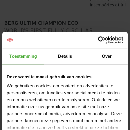
intempéries et à la 
BERG ULTIM CHAMPION ECO
WORLD’S FIRST FULLY CIRCULAR
TRAMPOLINE
Le monde a besoin de choix durables. Non seulement pour
nous-mêmes, mais aussi pour les générations à venir. Avec
Toestemming
Details
Over
le trampoline BERG Champion ECO, nous vous facilitons le
choix d'un trampoline durable. En effet, il s'agit du premier
trampoline entièrement circulaire au monde. Il est non
Deze website maakt gebruik van cookies
seulement produit avec soin, mais il dure aussi
incroyablement longtemps et peut être entièrement
We gebruiken cookies om content en advertenties te
réutilisé après son cycle de vie. Le Champion ECO est
personaliseren, om functies voor social media te bieden
disponible en tant que trampoline sur pieds et en tant que
en om ons websiteverkeer te analyseren. Ook delen we
FlatGround.
informatie over uw gebruik van onze site met onze
partners voor social media, adverteren en analyse. Deze
partners kunnen deze gegevens combineren met andere
informatie die u aan ze heeft verstrekt of die ze hebben