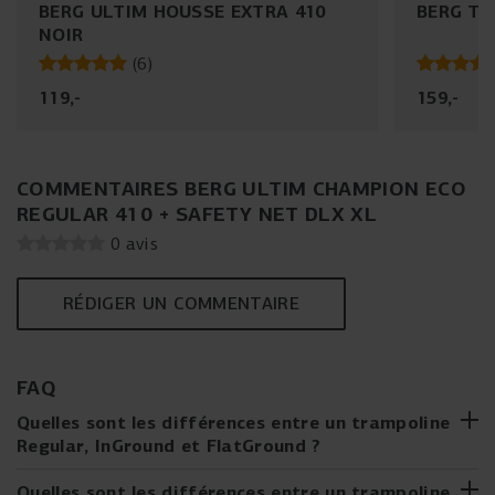
BERG ULTIM HOUSSE EXTRA 410
BERG T
NOIR
(
6
)
119
,
-
159
,
-
COMMENTAIRES BERG ULTIM CHAMPION ECO
REGULAR 410 + SAFETY NET DLX XL
0 avis
RÉDIGER UN COMMENTAIRE
FAQ
Quelles sont les différences entre un trampoline
Regular, InGround et FlatGround ?
Tu hésites entre un trampoline Regular, InGround ou
Quelles sont les différences entre un trampoline