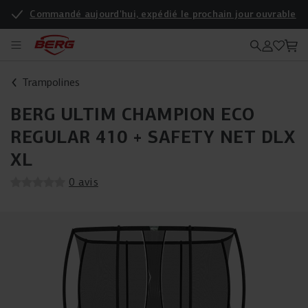
Commandé aujourd'hui, expédié le prochain jour ouvrable
Enregistrez votre produit pour une garantie supplémentaire
Trampolines
BERG ULTIM CHAMPION ECO
REGULAR 410 + SAFETY NET DLX
XL
0 avis