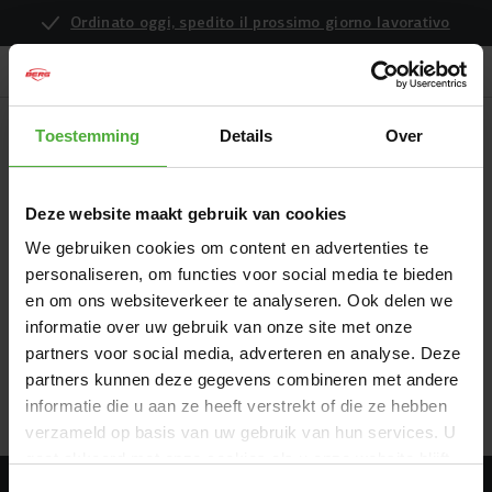
Ordinato oggi, spedito il prossimo giorno lavorativo
Toestemming
Details
Over
LA TUA LISTA DEI DESIDERI È VUOTA
Deze website maakt gebruik van cookies
Accedi
oppure
crea un account
per salvare la tua lista dei
We gebruiken cookies om content en advertenties te
desideri per dopo.
personaliseren, om functies voor social media te bieden
en om ons websiteverkeer te analyseren. Ook delen we
informatie over uw gebruik van onze site met onze
CONTINUA LO SHOPPING
partners voor social media, adverteren en analyse. Deze
partners kunnen deze gegevens combineren met andere
informatie die u aan ze heeft verstrekt of die ze hebben
verzameld op basis van uw gebruik van hun services. U
gaat akkoord met onze cookies als u onze website blijft
gebruiken.