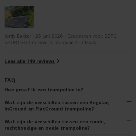
Jordy Bakker
26 juni 2026
Geschreven voor: BERG
SPORTS Ultim Favorit InGround 410 Black
Lees alle 149 reviews
FAQ
Hoe graaf ik een trampoline in?
Overweeg je een InGround- of FlatGround-trampoline te
Wat zijn de verschillen tussen een Regular,
kopen, of heb je er al een gekocht? Het ingraven van een
InGround en FlatGround trampoline?
trampoline lijkt misschien moeilijker dan het is. Met onze
stapsgewijze handleiding is het eenvoudig te doen. Wij
Twijfel je tussen een Regular, een InGround of een
Wat zijn de verschillen tussen een ronde,
begeleiden je door het hele proces, van het kiezen van de
FlatGround trampoline? Hieronder lees je de belangrijkste
rechthoekige en ovale trampoline?
juiste locatie tot het daadwerkelijk ingraven en installeren
eigenschappen per hoogte: