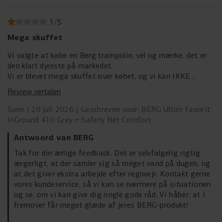
1
/
5
Mega skuffet
Vi valgte at købe en Berg trampolin, vel og mærke, det er
den klart dyreste på markedet.
Vi er blevet mega skuffet over købet, og vi kan IKKE
anbefale andre at købe det.
Review vertalen
Hver eneste gang det regner samler der sig mega meget
vand i duen, og som løber ned på trampolinen.
Sune
28 juli 2026
Geschreven voor: BERG Ultim Favorit
Det tager så lang tid at få det fjernet…
InGround 410 Grey + Safety Net Comfort
Antwoord van BERG
Tak for din ærlige feedback. Det er selvfølgelig rigtig
ærgerligt, at der samler sig så meget vand på dugen, og
at det giver ekstra arbejde efter regnvejr. Kontakt gerne
vores kundeservice, så vi kan se nærmere på situationen
og se, om vi kan give dig nogle gode råd. Vi håber, at I
fremover får meget glæde af jeres BERG-produkt!