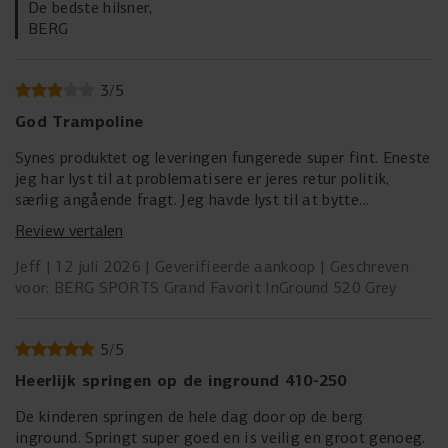
De bedste hilsner,
BERG
3
/
5
God Trampoline
Synes produktet og leveringen fungerede super fint. Eneste
jeg har lyst til at problematisere er jeres retur politik,
særlig angående fragt. Jeg havde lyst til at bytte
trampolinen med en anden model, men da jeg opdagede at
Review vertalen
jeg selv måtte stå for fragt af den over 80kg tung
trampolin tilbage til Holland ga jeg op. Som privatperson
Jeff
12 juli 2026
Geverifieerde aankoop
Geschreven
har man ikke chance at finde en overkommelig aftale på
voor: BERG SPORTS Grand Favorit InGround 520 Grey
det og mange fragt selskaber afviser så stort en pakke.
Jeg er indforstået med at jeg skal betale for retur fragt,
men Berg kunne sagtens hjælpe kunderne med en god
5
/
5
aftale rundt dette. Og det havde klædt en kvalitets
Heerlijk springen op de inground 410-250
leverandør at gøre det efter min mening. Det kommer til
at fremstå som en bevidst forhindrings strategi, men jeg
De kinderen springen de hele dag door op de berg
ved selvfølgelig ikke om det er tilfældet.
inground. Springt super goed en is veilig en groot genoeg.