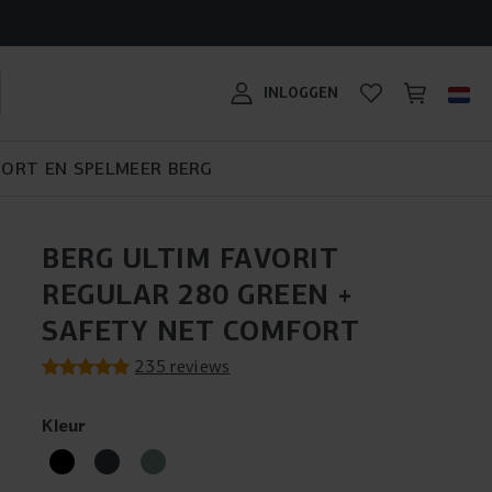
mij: een
DE BERG BIKY CROSS:
ro Bouncer?
STEL JE EIGEN PLAYBASE
GEMAAKT VOOR NIEUWE
GESCHIKT VOOR ELK
schillende
TRAMPOLINE KEUZEHULP
SAMEN!
SKELTER KOOPWIJZER
AVONTUREN
TERREIN!
BERG SPORTSGOAL
#MYBERG
aar
INLOGGEN
PORT EN SPEL
MEER BERG
BERG ULTIM FAVORIT
REGULAR 280 GREEN +
SAFETY NET COMFORT
235 reviews
Kleur