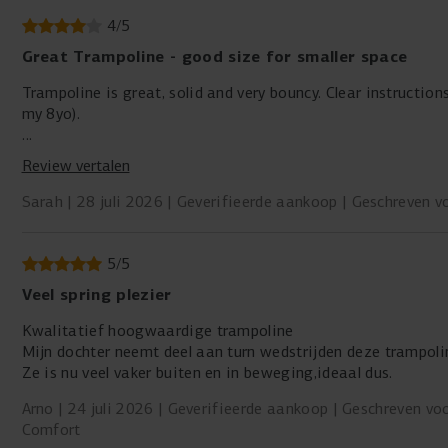
4
/
5
Great Trampoline - good size for smaller space
Trampoline is great, solid and very bouncy. Clear instructio
my 8yo).
One of the fixings was damaged but that has been easily rep
Review vertalen
Sarah
28 juli 2026
Geverifieerde aankoop
Geschreven v
5
/
5
Veel spring plezier
Kwalitatief hoogwaardige trampoline
Mijn dochter neemt deel aan turn wedstrijden deze trampolin
Ze is nu veel vaker buiten en in beweging,ideaal dus.
Arno
24 juli 2026
Geverifieerde aankoop
Geschreven voo
Comfort