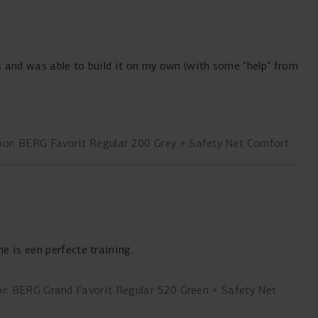
ns and was able to build it on my own (with some "help" from
laced via their customer services and just waiting to
oor: BERG Favorit Regular 200 Grey + Safety Net Comfort
e is een perfecte training.
r: BERG Grand Favorit Regular 520 Green + Safety Net