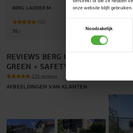
verstrekt of die ze hebben v
BERG LADDER M
BERG ULTIM AFD
onze website blijft gebruiken.
FAVORIT BESCHERMRAND
EXTRA 280 ZWAR
Veiligheid staat voorop. De extra brede beschermrand van
Toestemmingsselectie
(
12
)
(
6
)
de Favorit is voorzien van 20 mm dik comfortschuim
Noodzakelijk
35
,
-
79
,
-
boven het frame, zodat je altijd zacht en veilig landt. De
rand is duurzaam en UV-bestendig afgewerkt, waardoor
de veren en het frame jarenlang goed afgedekt blijven. Zo
geniet je met een gerust gevoel van elke sprong.
REVIEWS BERG ULTIM FAVORIT R
GREEN + SAFETY NET COMFORT
235 reviews
AFBEELDINGEN VAN KLANTEN