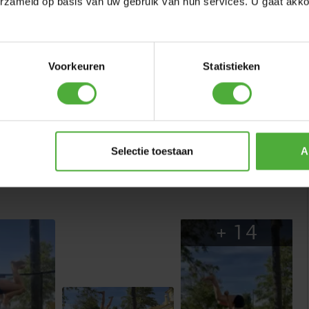
erzameld op basis van uw gebruik van hun services. U gaat akk
EKHOES
BERG ANKERSET
BERG 
T
(
5
)
Voorkeuren
Statistieken
55
,
-
159
,
-
EGULAR 280
SCHRIJF EEN REVIEW
Selectie toestaan
A
IJZERSTERK GECOAT FRAME
Fijn springen begint met een goede basis. De Favorit
heeft een sterk frame van gecoat staal dat de krachten
tijdens het springen moeiteloos opvangt. De coating
+
14
helpt het frame te beschermen tegen roest, zodat de
trampoline ook bij intensief gebruik en wisselende
weersomstandigheden in goede staat blijft. Het stevige,
kwalitatief afgewerkte frame zorgt voor stabiliteit en
betrouwbaarheid, dag in dag uit.