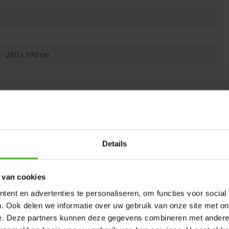
koop te registreren
 - 280 x 190 cm
COMFORT VEILIGHEIDSNET
Favorit trampolines op poten worden standaard geleverd
met een Comfort veiligheidsnet. Dit net is voorzien van
Details
een overlappende, zelfsluitende ingang, zodat het altijd
veilig gesloten is. De stevige palen zijn volledig
afgeschermd met een dikke schuimlaag. Dit zachte
 van cookies
materiaal vangt eventuele schokken op, zodat kinderen
ent en advertenties te personaliseren, om functies voor social
zich niet bezeren als ze tijdens het springen tegen een
. Ook delen we informatie over uw gebruik van onze site met on
paal aankomen. Zo kunnen ze veilig en zorgeloos
e. Deze partners kunnen deze gegevens combineren met andere i
springen.