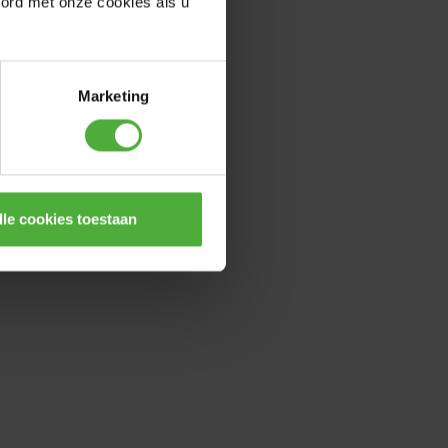
oord met onze cookies als u
TWINHOOP
(
6
)
Marketing
lle cookies toestaan