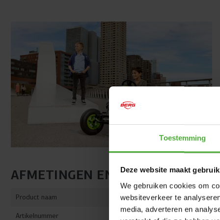
Toestemming
Deze website maakt gebruik
AFMETINGEN EN DETAILS
We gebruiken cookies om cont
Product naam
Jeep® Revol
websiteverkeer te analyseren
media, adverteren en analys
Artikelnummer
07.16.06.00