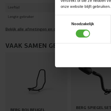
verstrekt of die ze hebben v
onze website blijft gebruiken.
Leeftijd
5+ jaar
Lengte gebruiker
125 - 210 c
Toestemmingsselectie
Noodzakelijk
Bekijk alle afmetingen en details
VAAK SAMEN GEKOCHT MET
BERG SPIEGELSE
BERG ROLBEUGEL