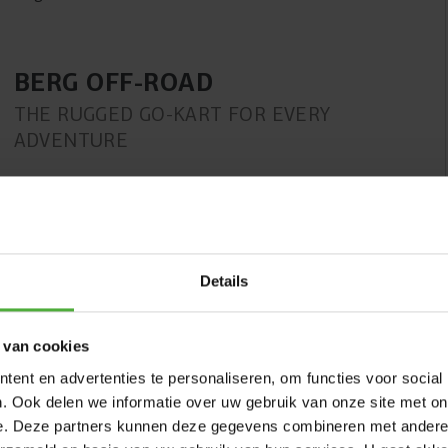
BERG OFF-ROAD
THE RUGGED GO-KART FOR EVERY
ADVENTURE
Is asfalt en beton niets voor jou? Houd jij van
onbegaanbare paden, het bos, weilanden en alle ruwe en
onontdekte werelden? Kies dan voor een van de off-road
modellen; Jeep® Revolution, BERG X-Plore, BERG X-ite,
BERG X-treme of de BERG X-cross.
Details
 van cookies
ent en advertenties te personaliseren, om functies voor social
ution pedal go-kart XXL BFR
. Ook delen we informatie over uw gebruik van onze site met on
e. Deze partners kunnen deze gegevens combineren met andere i