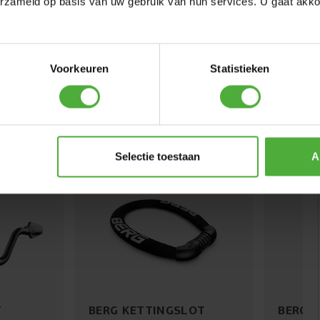
erzameld op basis van uw gebruik van hun services. U gaat akk
m
Voorkeuren
Statistieken
Selectie toestaan
A
NIEUW
T
BERG KETTINGSLOT
BERG V