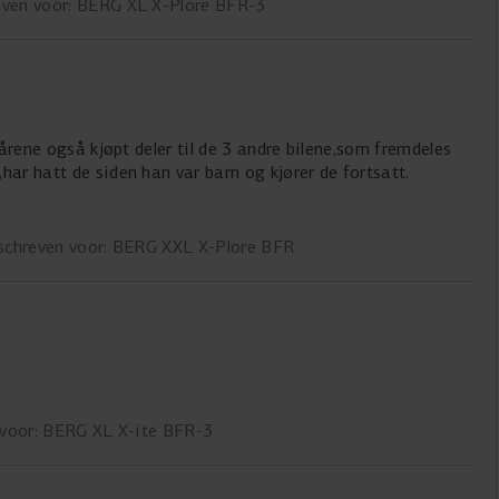
even voor: BERG XL X-Plore BFR-3
 årene også kjøpt deler til de 3 andre bilene,som fremdeles
har hatt de siden han var barn og kjører de fortsatt.
schreven voor: BERG XXL X-Plore BFR
voor: BERG XL X-ite BFR-3