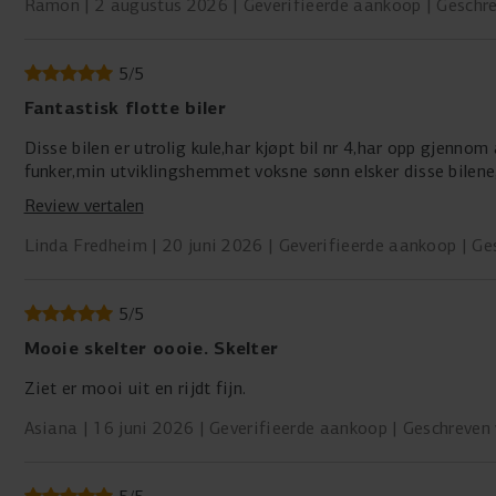
Ramon
2 augustus 2026
Geverifieerde aankoop
Geschr
5
/
5
Fantastisk flotte biler
Disse bilen er utrolig kule,har kjøpt bil nr 4,har opp gjennom
funker,min utviklingshemmet voksne sønn elsker disse bilene,
Review vertalen
Linda Fredheim
20 juni 2026
Geverifieerde aankoop
Ge
5
/
5
Mooie skelter oooie. Skelter
Ziet er mooi uit en rijdt fijn.
Asiana
16 juni 2026
Geverifieerde aankoop
Geschreven 