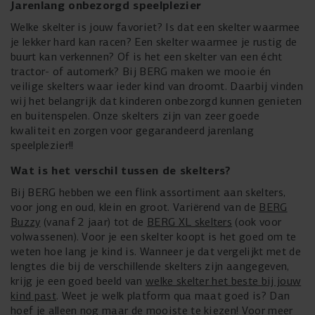
Jarenlang onbezorgd speelplezier
Welke skelter is jouw favoriet? Is dat een skelter waarmee
je lekker hard kan racen? Een skelter waarmee je rustig de
buurt kan verkennen? Of is het een skelter van een écht
tractor- of automerk? Bij BERG maken we mooie én
veilige skelters waar ieder kind van droomt. Daarbij vinden
wij het belangrijk dat kinderen onbezorgd kunnen genieten
en buitenspelen. Onze skelters zijn van zeer goede
kwaliteit en zorgen voor gegarandeerd jarenlang
speelplezier!!
Wat is het verschil tussen de skelters?
Bij BERG hebben we een flink assortiment aan skelters,
voor jong en oud, klein en groot. Variërend van de
BERG
Buzzy
(vanaf 2 jaar) tot de
BERG XL skelters
(ook voor
volwassenen). Voor je een skelter koopt is het goed om te
weten hoe lang je kind is. Wanneer je dat vergelijkt met de
lengtes die bij de verschillende skelters zijn aangegeven,
krijg je een goed beeld van
welke skelter het beste bij jouw
kind past
. Weet je welk platform qua maat goed is? Dan
hoef je alleen nog maar de mooiste te kiezen! Voor meer