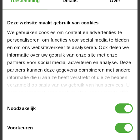
Toestemming
Details
Over
Binnen 1-2 werkdagen bezorgd
Deze website maakt gebruik van cookies
We gebruiken cookies om content en advertenties te
personaliseren, om functies voor social media te bieden
en om ons websiteverkeer te analyseren. Ook delen we
informatie over uw gebruik van onze site met onze
partners voor social media, adverteren en analyse. Deze
partners kunnen deze gegevens combineren met andere
informatie die u aan ze heeft verstrekt of die ze hebben
verzameld op basis van uw gebruik van hun services. U
gaat akkoord met onze cookies als u onze website blijft
gebruiken.
Toestemmingsselectie
Noodzakelijk
BERG TRAILER REPPY
99
,
-
Voorkeuren
(
8
)
Binnen 1-2 werkdagen bezorgd