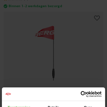
Binnen 1-2 werkdagen bezorgd
BERG VEILIGHEIDSVLAG BUZZY REPPY
19
,
-
(
0
)