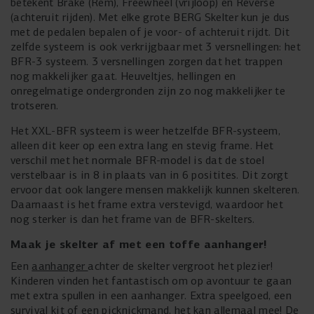
betekent Brake (Rem), Freewheel (vrijloop) en Reverse
(achteruit rijden). Met elke grote BERG Skelter kun je dus
met de pedalen bepalen of je voor- of achteruit rijdt. Dit
zelfde systeem is ook verkrijgbaar met 3 versnellingen: het
BFR-3 systeem. 3 versnellingen zorgen dat het trappen
nog makkelijker gaat. Heuveltjes, hellingen en
onregelmatige ondergronden zijn zo nog makkelijker te
trotseren.
Het XXL-BFR systeem is weer hetzelfde BFR-systeem,
alleen dit keer op een extra lang en stevig frame. Het
verschil met het normale BFR-model is dat de stoel
verstelbaar is in 8 in plaats van in 6 positites. Dit zorgt
ervoor dat ook langere mensen makkelijk kunnen skelteren.
Daarnaast is het frame extra verstevigd, waardoor het
nog sterker is dan het frame van de BFR-skelters.
Maak je skelter af met een toffe aanhanger!
Een
aanhanger
achter de skelter vergroot het plezier!
Kinderen vinden het fantastisch om op avontuur te gaan
met extra spullen in een aanhanger. Extra speelgoed, een
survival kit of een picknickmand, het kan allemaal mee! De