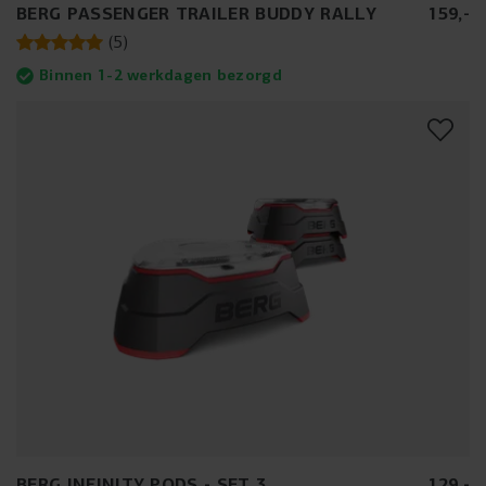
BERG PASSENGER TRAILER BUDDY RALLY
159
,
-
(
5
)
Binnen 1-2 werkdagen bezorgd
BERG INFINITY PODS - SET 3
129
,
-