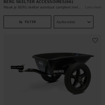
BERG SKELTER ACCESSOIRES
(
66
)
Maak je BERG skelter avontuur compleet met
Lees meer
onze veelzijdige accessoires! Van comfortabele
skelter
stoelen
tot handige
trailers
,
verlichting
FILTER
voor veilig rijden in het donker en opvallende
veiligheidsvlaggen
, wij hebben alles om je
skelterervaring te verrijken. Voeg extra
functionaliteit toe met onze
hefinrichtingen
,
palletvorken en schuiven, perfect voor elk klein
karweitje. Deze accessoires zijn ontworpen om
jouw skelter nog leuker en veelzijdiger te maken.
Of je nu samen met een vriend rijdt, spullen
vervoert of je skelter als een kleine tractor
gebruikt, met de BERG skelter accessoires is
elke rit een nieuw avontuur!