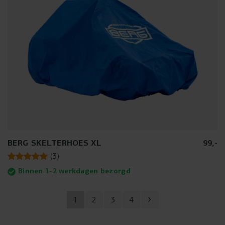
BERG SKELTERHOES XL
99
,
-
(
3
)
Binnen 1-2 werkdagen bezorgd
1
2
3
4