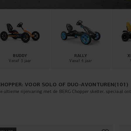
BUDDY
RALLY
X
Vanaf 3 jaar
Vanaf 4 jaar
CHOPPER: VOOR SOLO OF DUO-AVONTUREN
(
101
)
e ultieme rijervaring met de BERG Chopper skelter, speciaal on
eke drie wiel skelter biedt plaats aan 1 of 2 personen, perfect 
het extreem kleine draaicirkel manoeuvreer je scherp door alle 
 wordt. Het robuuste frame van de Chopper skelter zorgt voor du
ciale reeks skelter accessoires kun je jouw Chopper volledig na
e avonturen opzoekt, de BERG Chopper skelter is je ideale metge
n op een heel nieuw niveau! Toch liever een traditionele skelter?