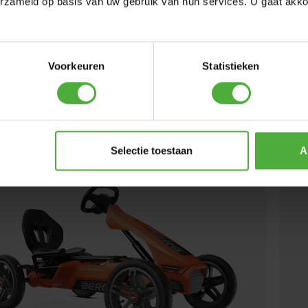
erzameld op basis van uw gebruik van hun services. U gaat akk
RALLY CHEROKEE
569
,
-
BERG
(
65
)
Voorkeuren
Statistieken
+ jaar
Lengte gebruiker:
110 - 150 cm
Leefti
n 1-2 werkdagen bezorgd
Bi
lijken
V
Selectie toestaan
A