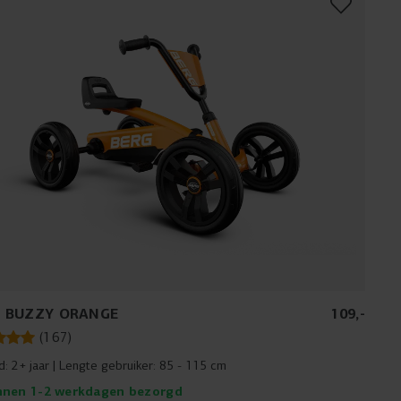
 BUZZY ORANGE
109
,
-
(
167
)
jd:
2+ jaar
Lengte gebruiker:
85 - 115 cm
nnen 1-2 werkdagen bezorgd