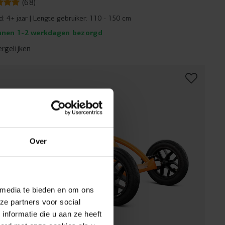
(
68
)
jd:
4+ jaar
Lengte gebruiker:
110 - 150 cm
nnen 1-2 werkdagen bezorgd
ergelijken
Over
 media te bieden en om ons
ze partners voor social
nformatie die u aan ze heeft