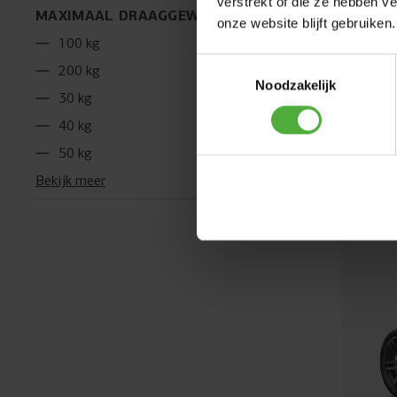
verstrekt of die ze hebben v
MAXIMAAL DRAAGGEWICHT
onze website blijft gebruiken.
100 kg
JEEP® 
Toestemmingsselectie
200 kg
Noodzakelijk
30 kg
Leeftijd:
4
Binne
40 kg
50 kg
Verge
Bekijk meer