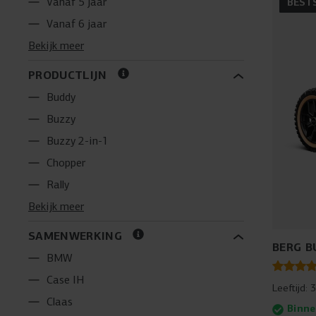
Vanaf 5 jaar
BEST
Vanaf 6 jaar
Bekijk meer
PRODUCTLIJN
Buddy
Buzzy
Buzzy 2-in-1
Chopper
Rally
Bekijk meer
SAMENWERKING
BERG B
BMW
Case IH
Leeftijd:
3
Claas
Binne