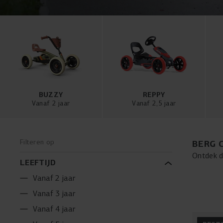
BUZZY
REPPY
Vanaf 2 jaar
Vanaf 2,5 jaar
Filteren op
BERG 
Ontdek d
LEEFTIJD
Deze uni
Dankzij 
Vanaf 2 jaar
ervaring
Vanaf 3 jaar
onze spe
of nieuw
Vanaf 4 jaar
skeltere