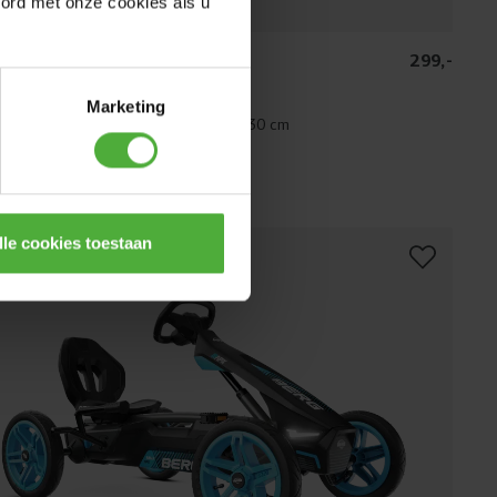
oord met onze cookies als u
 BUDDY B-ORANGE
299
,
-
(
189
)
Marketing
jd:
3+ jaar
Lengte gebruiker:
100 - 130 cm
nnen 1-2 werkdagen bezorgd
ergelijken
lle cookies toestaan