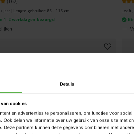
(
162
)
+ jaar
Lengte gebruiker:
85 - 115 cm
Leefti
n 1-2 werkdagen bezorgd
Bi
lijken
V
Details
 van cookies
ent en advertenties te personaliseren, om functies voor social
. Ook delen we informatie over uw gebruik van onze site met on
e. Deze partners kunnen deze gegevens combineren met andere i