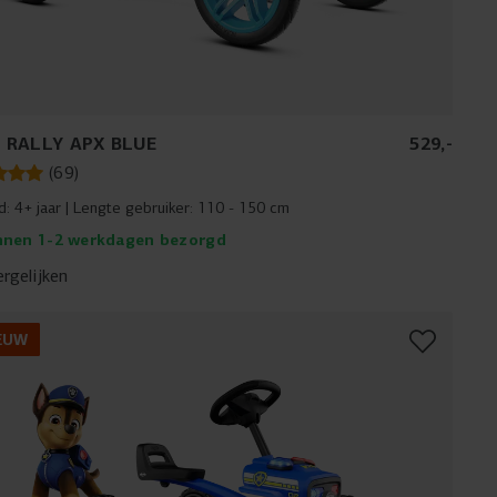
 RALLY APX BLUE
529
,
-
(
69
)
jd:
4+ jaar
Lengte gebruiker:
110 - 150 cm
nnen 1-2 werkdagen bezorgd
ergelijken
EUW