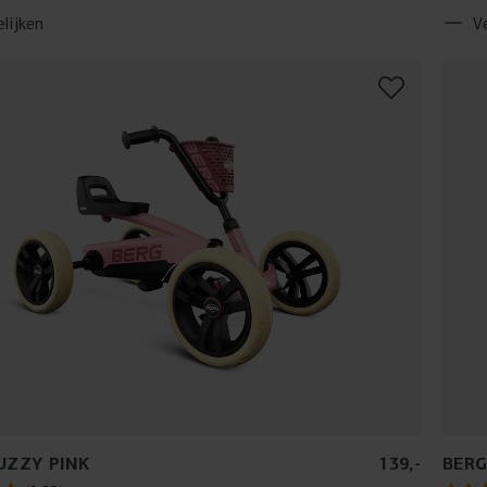
lijken
V
UZZY PINK
139
,
-
BERG