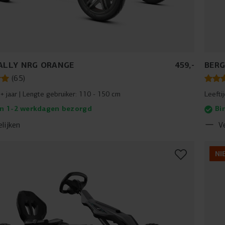
ALLY NRG ORANGE
459
,
-
BERG
(
65
)
+ jaar
Lengte gebruiker:
110 - 150 cm
Leefti
n 1-2 werkdagen bezorgd
Bi
lijken
V
NI