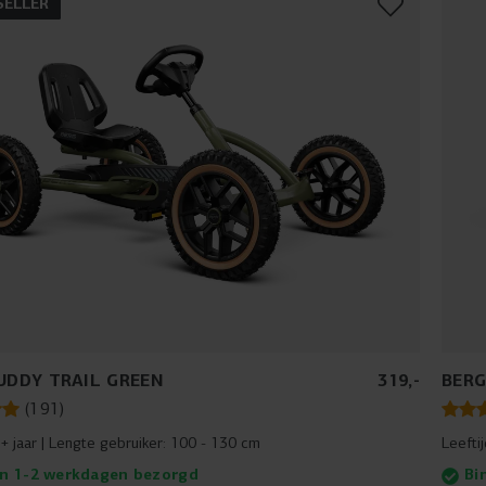
SELLER
UDDY TRAIL GREEN
319
,
-
BERG
(
191
)
+ jaar
Lengte gebruiker:
100 - 130 cm
Leefti
n 1-2 werkdagen bezorgd
Bi