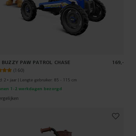
 BUZZY PAW PATROL CHASE
169
,
-
(
160
)
jd:
2+ jaar
Lengte gebruiker:
85 - 115 cm
nnen 1-2 werkdagen bezorgd
ergelijken