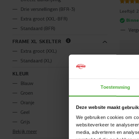
Drie versnellingen (BFR-3)
Leeftijd:
2
Extra groot (XXL-BFR)
Binne
Standaard (BFR)
Verge
FRAME XL SKELTER
Extra groot (XXL)
Standaard (XL)
KLEUR
Blauw
Toestemming
Groen
Oranje
Deze website maakt gebruik
Geel
We gebruiken cookies om cont
Grijs
websiteverkeer te analyseren
Bekijk meer
media, adverteren en analys