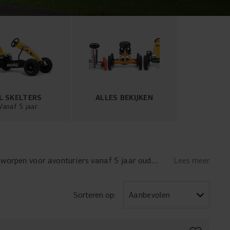
L SKELTERS
ALLES BEKIJKEN
Vanaf 5 jaar
tworpen voor avonturiers vanaf 5 jaar oud.
Lees meer
voor solo-avonturen of gezellig
samen rijden
.
bochten, waardoor elk ritje een spannende
urzaamheid en veiligheid bij elke rit. En met
Sorteren op:
ar wens aanpassen. Of je nu door de buurt racet
zel. Start je motor en beleef het plezier van
 Bekijk dan
alle BERG skelters
.