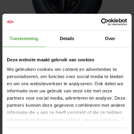
Toestemming
Details
Over
1
/
1
70
,
99
Deze website maakt gebruik van cookies
Livré sous 1 à 2 jours ouvrés
We gebruiken cookies om content en advertenties te
personaliseren, om functies voor social media te bieden
AJOUTER AU PANIER
en om ons websiteverkeer te analyseren. Ook delen we
informatie over uw gebruik van onze site met onze
partners voor social media, adverteren en analyse. Deze
gratuite
Livraison
à partir de 50 €
partners kunnen deze gegevens combineren met andere
9,2/10
Excellente note clients :
informatie die u aan ze heeft verstrekt of die ze hebben
verzameld op basis van uw gebruik van hun services. U
gaat akkoord met onze cookies als u onze website blijft
DIMENSIONS ET DÉTAILS
gebruiken.