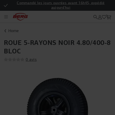
Commandé les jours ouvrées avant 16h45, expédié
aujourd'hui
Enregistrez votre produit pour une garantie supplémentaire
Home
ROUE 5-RAYONS NOIR 4.80/400-8
BLOC
0 avis