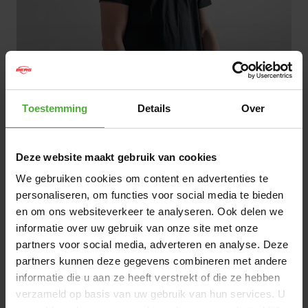
Toestemming
Details
Over
1
/
5
|
vidéo
Deze website maakt gebruik van cookies
GRATUIT
We gebruiken cookies om content en advertenties te
En rupture de stock
personaliseren, om functies voor social media te bieden
en om ons websiteverkeer te analyseren. Ook delen we
EN RUPTURE DE STOCK
informatie over uw gebruik van onze site met onze
partners voor social media, adverteren en analyse. Deze
partners kunnen deze gegevens combineren met andere
gratuite
Livraison
à partir de 50 €
informatie die u aan ze heeft verstrekt of die ze hebben
9,2/10
Excellente note clients :
verzameld op basis van uw gebruik van hun services. U