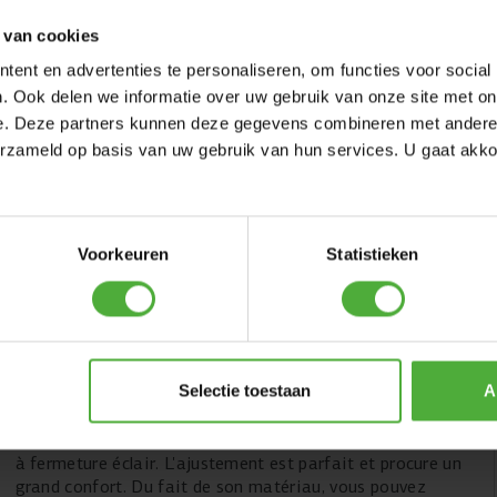
 van cookies
ent en advertenties te personaliseren, om functies voor social
. Ook delen we informatie over uw gebruik van onze site met on
e. Deze partners kunnen deze gegevens combineren met andere i
erzameld op basis van uw gebruik van hun services. U gaat akk
Voorkeuren
Statistieken
BERG VESTE MOLLETONNEE
Selectie toestaan
A
Cette veste est dotée d'une doublure polaire, d'un col
montant et d'une capuche amovible. Cette veste coupe-
vent a une finition étanche. Elle est dotée de deux poches
à fermeture éclair. L'ajustement est parfait et procure un
grand confort. Du fait de son matériau, vous pouvez