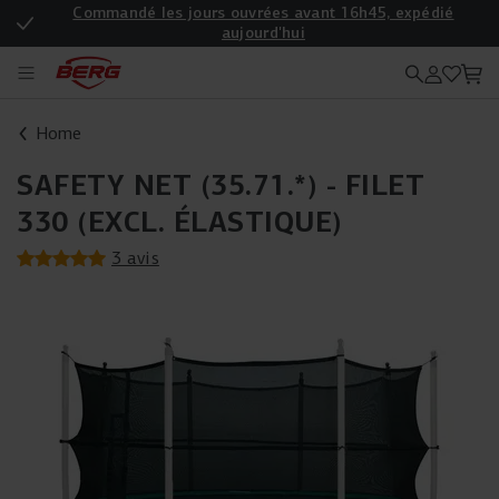
Commandé les jours ouvrées avant 16h45, expédié
aujourd'hui
Enregistrez votre produit pour une garantie supplémentaire
Home
SAFETY NET (35.71.*) - FILET
330 (EXCL. ÉLASTIQUE)
3 avis