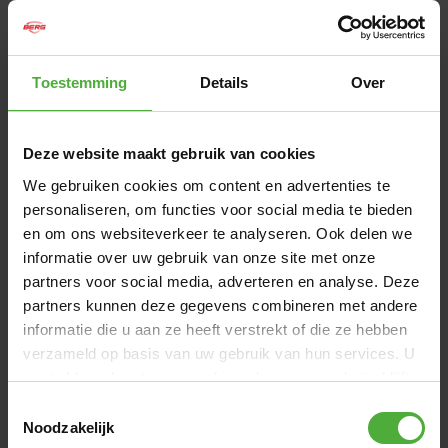
Nom du produit
Safety Net (35.71.*) - Filet 330
(excl. élastique)
Toestemming
Details
Over
SKU
50.30.73.11
Afficher toutes les dimensions et tous les détails
Deze website maakt gebruik van cookies
We gebruiken cookies om content en advertenties te
COMMENTAIRES SAFETY NET (35.71.*) - FILET
personaliseren, om functies voor social media te bieden
330 (EXCL. ÉLASTIQUE)
en om ons websiteverkeer te analyseren. Ook delen we
3 avis
informatie over uw gebruik van onze site met onze
partners voor social media, adverteren en analyse. Deze
partners kunnen deze gegevens combineren met andere
RÉDIGER UN COMMENTAIRE
informatie die u aan ze heeft verstrekt of die ze hebben
verzameld op basis van uw gebruik van hun services. U
COMMENTAIRES LES PLUS RÉCENTS
gaat akkoord met onze cookies als u onze website blijft
gebruiken.
Toestemmingsselectie
Noodzakelijk
5
/
5