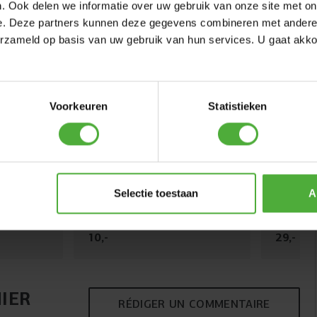
. Ook delen we informatie over uw gebruik van onze site met on
e. Deze partners kunnen deze gegevens combineren met andere i
erzameld op basis van uw gebruik van hun services. U gaat akk
Voorkeuren
Statistieken
UZZY
BERG SANGLE DE
BERG B
Selectie toestaan
A
TRANSPORT
XS
(
7
)
10
,
-
29
,
-
IER
RÉDIGER UN COMMENTAIRE