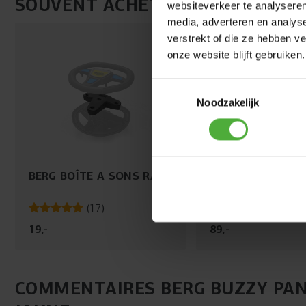
SOUVENT ACHETÉ AVEC
websiteverkeer te analyseren
media, adverteren en analys
verstrekt of die ze hebben v
onze website blijft gebruiken.
Toestemmingsselectie
Noodzakelijk
BERG BOÎTE A SONS RACE
BERG TRAILER B
(
17
)
(
11
)
19
,
-
89
,
-
COMMENTAIRES BERG BUZZY PAN