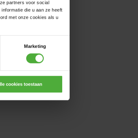
ze partners voor social
nformatie die u aan ze heeft
oord met onze cookies als u
BERG DRAPEAU DE
Marketing
SÉCURITÉ BUZZY REPPY
ARRE À POUSSER
lle cookies toestaan
(
12
)
(
0
)
19
,
-