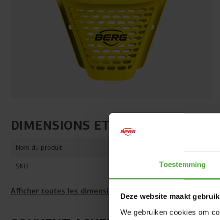
DIMENSIONS ET DÉTAILS
Nom du produit
BERG Buzzy 
Toestemming
SKU
16.67.00.00
Afficher toutes les dimensions et tous les détails
Deze website maakt gebruik
We gebruiken cookies om cont