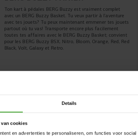
Ton kart à pédales BERG Buzzy est vraiment complet
avec un BERG Buzzy Basket. Tu veux partir à l'aventure
avec tes jouets? Tu peux maintenant emmener tes jouets
partout où tu vas! Transporte encore plus facilement
toutes tes affaires avec le BERG Buzzy Basket; convient
pour les BERG Buzzy BSX, Nitro, Bloom, Orange, Red, Red
Black, Volt, Galaxy et Retro.
Panier jaune
Details
 van cookies
ent en advertenties te personaliseren, om functies voor social