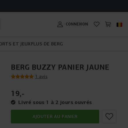
G ?
LE BERG BIKY CROSS :
eux : un
GUIDE D'ACHAT
CRÉE TA PROPRE PLAYBASE
GUIDE D'ACHAT POUR LES
CONÇU POUR DE
ADAPTÉ À TOUS LES
o Bouncer ?
TRAMPOLINE
!
KARTS
NOUVELLES AVENTURES
TERRAINS !
BERG SPORTSGOAL
#MYBERG
CONNEXION
ifférents
 de 2 ans
ORTS ET JEUX
PLUS DE BERG
BERG BUZZY PANIER JAUNE
1 avis
19
,
-
Livré sous 1 à 2 jours ouvrés
AJOUTER AU PANIER