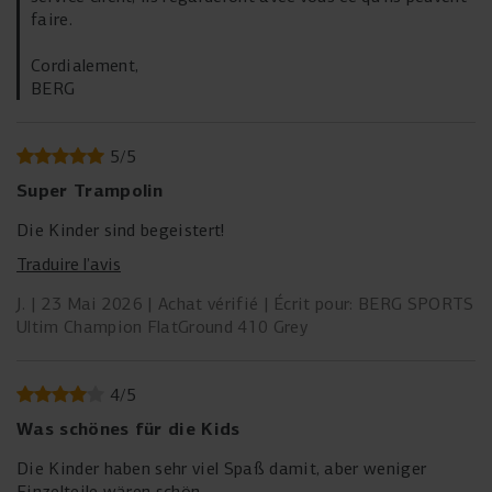
rapport au Favorit, le cadre dispose d’une couche
faire.
supplémentaire de revêtement en poudre, ce qui le rend
encore plus résistant à la rouille et à l’usure. Cela garantit
Cordialement,
une durabilité et une stabilité accrues, pour que tu puisses
BERG
compter pendant des années sur un trampoline solide et
performant.
5
/
5
Super Trampolin
Die Kinder sind begeistert!
Traduire l’avis
J.
23 Mai 2026
Achat vérifié
Écrit pour: BERG SPORTS
Ultim Champion FlatGround 410 Grey
4
/
5
Was schönes für die Kids
Die Kinder haben sehr viel Spaß damit, aber weniger
Einzelteile wären schön