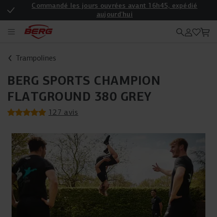
Commandé les jours ouvrées avant 16h45, expédié
aujourd'hui
Enregistrez votre produit pour une garantie supplémentaire
Trampolines
BERG SPORTS CHAMPION
FLATGROUND 380 GREY
127 avis