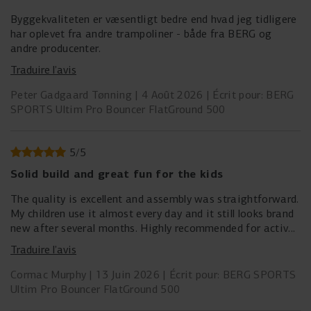
Byggekvaliteten er væsentligt bedre end hvad jeg tidligere
har oplevet fra andre trampoliner - både fra BERG og
andre producenter.
Traduire l’avis
Peter Gadgaard Tønning
4 Août 2026
Écrit pour: BERG
SPORTS Ultim Pro Bouncer FlatGround 500
5
/
5
Solid build and great fun for the kids
The quality is excellent and assembly was straightforward.
My children use it almost every day and it still looks brand
new after several months. Highly recommended for active
families.
Traduire l’avis
Cormac Murphy
13 Juin 2026
Écrit pour: BERG SPORTS
Ultim Pro Bouncer FlatGround 500