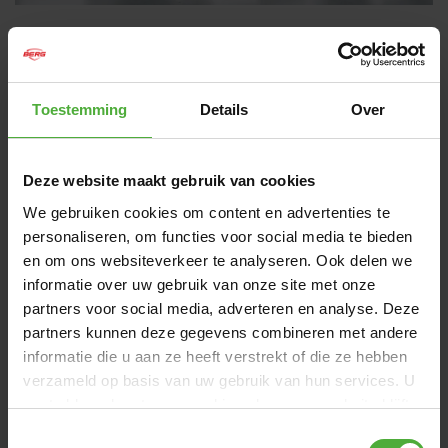
DIMENSIONS ET DÉTAILS
Nom du produit
BERG SPORTS Ultim Pro
Toestemming
Details
Over
Bouncer Regular 5x5 + Safety
Net XL
SKU
32.55.96.30
Deze website maakt gebruik van cookies
We gebruiken cookies om content en advertenties te
Couleur
Gris
personaliseren, om functies voor social media te bieden
Hauteur
Sur des pieds
en om ons websiteverkeer te analyseren. Ook delen we
informatie over uw gebruik van onze site met onze
Taille
Rectangulaire - 500 x 500 cm
partners voor social media, adverteren en analyse. Deze
partners kunnen deze gegevens combineren met andere
Afficher toutes les dimensions et tous les détails
informatie die u aan ze heeft verstrekt of die ze hebben
verzameld op basis van uw gebruik van hun services. U
SOUVENT ACHETÉ AVEC
gaat akkoord met onze cookies als u onze website blijft
gebruiken.
Toestemmingsselectie