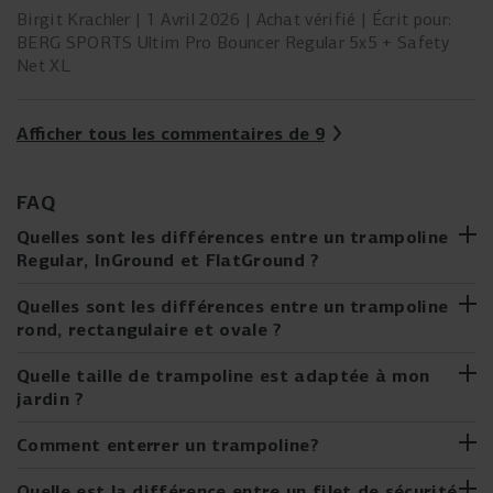
runternehmen. Bodenverankerungen für das 5x5 Bouncer
Birgit Krachler
1 Avril 2026
Achat vérifié
Écrit pour:
von Berg wären noch gut, bietet Berg aber nur für kleinere
BERG SPORTS Ultim Pro Bouncer Regular 5x5 + Safety
Trampoline an.
Net XL
Afficher tous les commentaires de 9
FAQ
Quelles sont les différences entre un trampoline
Regular, InGround et FlatGround ?
Tu hésites entre un trampoline Regular, InGround ou
Quelles sont les différences entre un trampoline
FlatGround ? Voici les principales caractéristiques par
rond, rectangulaire et ovale ?
hauteur :
Trampoline rond
Quelle taille de trampoline est adaptée à mon
Trampoline Regular
jardin ?
Point de saut optimal au centre du trampoline
Sur pieds, donc facile à déplacer
Forme la plus populaire
Lors du choix de la taille appropriée de trampoline pour
Comment enterrer un trampoline?
Simple à installer
ton jardin, plusieurs facteurs doivent être pris en compte :
Souvent l'option la moins chère selon le modèle choisi
Toujours livré avec filet de sécurité
Tu envisages d'acheter un trampoline InGround ou
Quelle est la différence entre un filet de sécurité