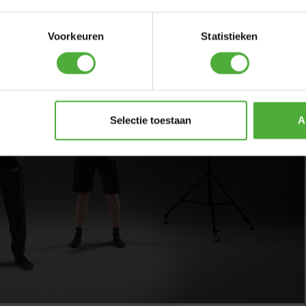
Le pantalon de survêtement idéal pour vos
échauffements ou votre entraînement. Ajustement
Voorkeuren
Statistieken
parfait grâce au matériau élastique, parfaite liberté de
mouvement. Les pantalons de survêtement sont dotés de
deux poches à fermeture éclair ; vous ne perdrez pas vos
affaires lorsque vous sautez. Un incontournable pour les
sauts sur le trampoline. Le pantalon de survêtement est
Selectie toestaan
A
unisexe. Nous recommandons donc aux femmes de
commander une taille en dessous de celle qu'elles portent
habituellement. Le pantalon est 100 % polyester. Le
modèle sur la photo mesure 1,80 m et porte une taille M.
pants
pants