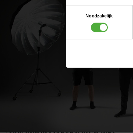
Toestemmingsselectie
Noodzakelijk
DIMENSIONS ET DÉTAILS
Nom du produit
BERG Sweat
SKU
BERG-Sweat
Afficher toutes les dimensions et tous les détails