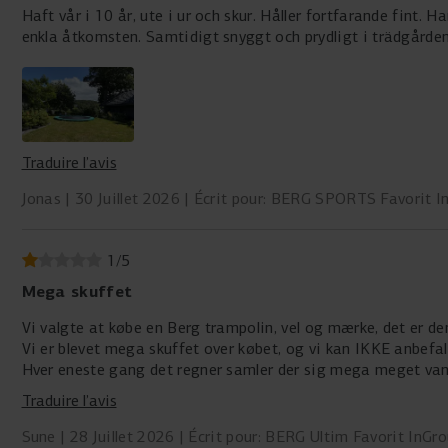
Haft vår i 10 år, ute i ur och skur. Håller fortfarande fint.
enkla åtkomsten. Samtidigt snyggt och prydligt i trädgården
Traduire l’avis
Jonas
30 Juillet 2026
Écrit pour: BERG SPORTS Favorit I
1
/
5
Mega skuffet
Vi valgte at købe en Berg trampolin, vel og mærke, det er de
Vi er blevet mega skuffet over købet, og vi kan IKKE anbefa
Hver eneste gang det regner samler der sig mega meget van
Det tager så lang tid at få det fjernet…
Traduire l’avis
Sune
28 Juillet 2026
Écrit pour: BERG Ultim Favorit InGr