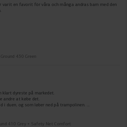
 Har varit en favorit för våra och många andras barn med den
.
nGround 430 Green
n klart dyreste på markedet.
le andre at købe det.
d i duen, og som løber ned på trampolinen.
ound 410 Grey + Safety Net Comfort