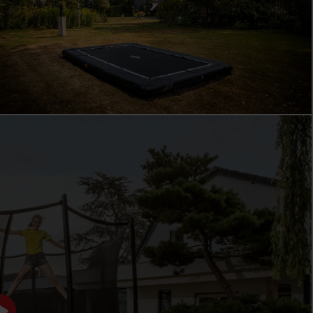
BERG FAVORIT
LE MODÈLE D’ENTRÉE PARFAIT
Le BERG Favorit est idéal comme premier trampoline
pour les familles avec de jeunes enfants. Les enfants
peuvent y jouer en toute sécurité et sans souci, tandis
que les parents peuvent compter sur un trampoline
robuste qui dure de nombreuses années. Le Favorit est
conçu pour une utilisation quotidienne dans le jardin :
résistant à l’usure, nécessitant peu d’entretien et toujours