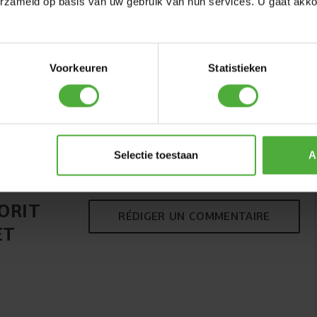
erzameld op basis van uw gebruik van hun services. U gaat akk
Voorkeuren
Statistieken
BERG TWINHOOP
(
6
)
159
,
-
Selectie toestaan
A
QUALITÉ
ORIT
Un bon saut commence par une base solide. Le Favorit
RÉDIGER UN COMMENTAIRE
dispose d’un cadre robuste en acier revêtu qui absorbe
ET
sans effort les forces générées pendant le saut. Le
revêtement aide à protéger le cadre contre la rouille, ce
qui permet au trampoline de rester en bon état même en
cas d’utilisation intensive et de conditions
météorologiques variables. Le cadre solide et de haute
qualité garantit stabilité et fiabilité, jour après jour.