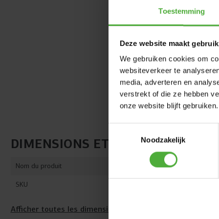
Toestemming
Deze website maakt gebruik
We gebruiken cookies om cont
websiteverkeer te analyseren
media, adverteren en analys
verstrekt of die ze hebben v
onze website blijft gebruiken.
Toestemmingsselectie
Noodzakelijk
DIMENSIONS ET DÉTAILS
Nom du produit
BERG Ultim 
SKU
32.59.16.80
Afficher toutes les dimensions et tous les détails