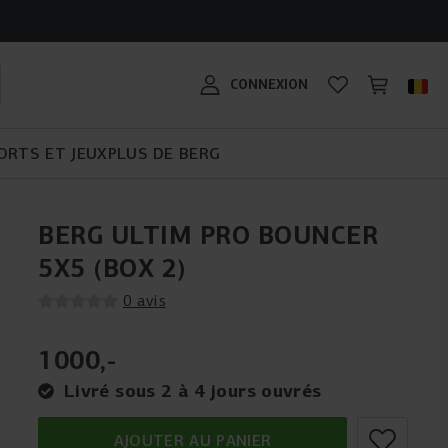
G ?
LE BERG BIKY CROSS :
eux : un
GUIDE D'ACHAT
CRÉE TA PROPRE PLAYBASE
GUIDE D'ACHAT POUR LES
CONÇU POUR DE
ADAPTÉ À TOUS LES
o Bouncer ?
TRAMPOLINE
!
KARTS
NOUVELLES AVENTURES
TERRAINS !
BERG SPORTSGOAL
#MYBERG
CONNEXION
ifférents
 de 2 ans
ORTS ET JEUX
PLUS DE BERG
BERG ULTIM PRO BOUNCER
5X5 (BOX 2)
0 avis
1000
,
-
Livré sous 2 à 4 jours ouvrés
AJOUTER AU PANIER