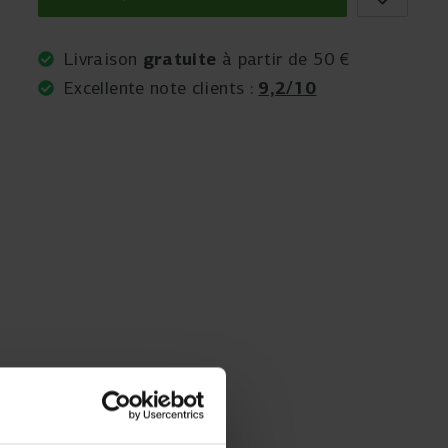
gratuite
Livraison
à partir de 50 €
9,2/10
Excellente note clients :