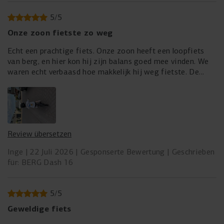
Die atmungsaktive, stoßdämpfende Polsterung minimiert
Vibrationen, auch auf unebenen Wegen. Die Höhe des
5
/
5
Sattels lässt sich einfach verstellen.
Onze zoon fietste zo weg
Echt een prachtige fiets. Onze zoon heeft een loopfiets
van berg, en hier kon hij zijn balans goed mee vinden. We
ALLZWECK-REIFEN
waren echt verbaasd hoe makkelijk hij weg fietste. De
fiets word bijna kant-en-klaar geleverd, je hoeft geen
Das Fahrrad ist mit Allzweck-Reifen ausgestattet, die auf
kettingkast etc. in elkaar te zetten; even het stuur erop
verschiedenen Untergründen extra viel Grip bieten. Ob auf
maken en de wielen vastmaken en gaan.
dem Gehweg, auf Gras oder auf einem Waldweg, das BERG
Dash sorgt auch auf unebenem Terrain für die nötige
Unterstützung und Stabilität. Die Kombination aus
Review übersetzen
leichten Aluminiumfelgen und robusten Luftreifen macht
Inge
22 Juli 2026
Gesponserte Bewertung
Geschrieben
das Rad vielseitig und bereit für jedes Abenteuer.
für: BERG Dash 16
5
/
5
Geweldige fiets