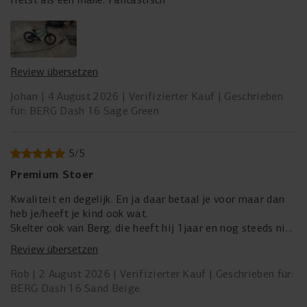
6,9 kg
Maximale Belastun
40 kg
GESCHLOSSENER KETTENSCHUTZ
Werkzeug (inklusive)
Review übersetzen
15 mm Maulschlüssel zum Montieren der Pedale. Kombi-
Der kompakte, vollständig geschlossene Kettenschutz des
Inbusschlüssel 4/5 mm zur Montage von Lenker, Sattel und
Johan
4 August 2026
Verifizierter Kauf
Geschrieben
BERG Dash 16 deckt die Kette komplett ab. Das schützt
Laufrädern.
für: BERG Dash 16 Sage Green
nicht nur die Kleidung der kleinen Fahrer vor Schmutz und
Öl, sondern verhindert auch jegliches Risiko des
Verpackungsmaße
Einklemmens. Ein cleveres Zusammenspiel aus Sicherheit,
89 x 21 x 48 cm
5
/
5
Komfort und Style, perfekt für kleine Abenteurer.
Premium Stoer
Kwaliteit en degelijk. En ja daar betaal je voor maar dan
heb je/heeft je kind ook wat.
ERGONOMISCHER SATTEL
Skelter ook van Berg, die heeft hij 1jaar en nog steeds niet
stuk gekregen (moet mee gebotst worden natuurlijk
Der ergonomisch geformte Sattel ist genau auf die
Review übersetzen
Bedürfnisse junger Fahrer abgestimmt. Er kombiniert
einen festen, aber weichen Bezug mit einer Form, die den
Rob
2 August 2026
Verifizierter Kauf
Geschrieben für:
Druck gleichmäßig verteilt. Das bietet optimalen Halt für
BERG Dash 16 Sand Beige
wachsende Körper. Selbst längere Fahrten bleiben bequem.