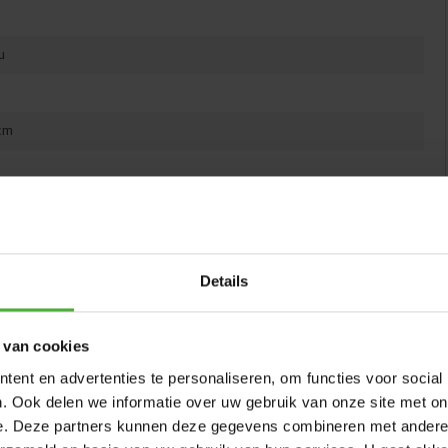
u
n Produkt nach dem Kauf registrierst
cm
MIT
Details
SICHERHEITSNETZ
 van cookies
Champion FlatGround Trampoline sind mit einem Deluxe
ent en advertenties te personaliseren, om functies voor social
Sicherheitsnetz erhältlich. Die Pfosten sind nach außen
. Ook delen we informatie over uw gebruik van onze site met on
gebogen, wodurch zusätzlicher Abstand zwischen Netz
e. Deze partners kunnen deze gegevens combineren met andere i
und Pfosten entsteht. So kommst du bei einem Sprung