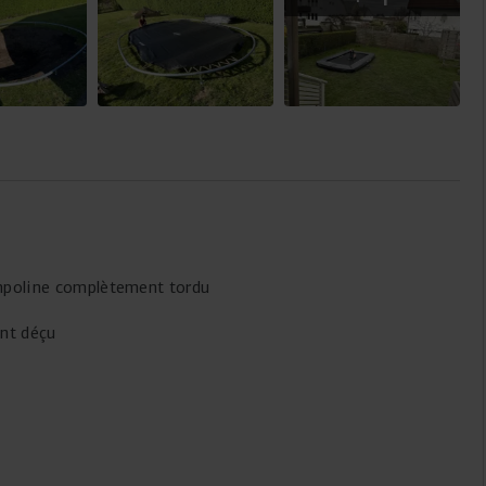
QUALITÄT
Der Rahmen des Champion besteht aus starkem,
beschichtetem Stahl und ist für intensive und langfristige
Nutzung ausgelegt. Im Vergleich zum Favorit verfügt der
Rahmen über eine zusätzliche Pulverbeschichtung,
wodurch er noch besser gegen Rost und Abnutzung
geschützt ist. Das sorgt für zusätzliche Langlebigkeit
und Stabilität, sodass du dich jahrelang auf ein
Trampolin verlassen kannst, das sich solide anfühlt und
rampoline complètement tordu
weiterhin Spitzenleistungen bietet.
ent déçu