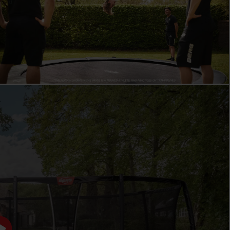
BERG CHAMPION
BESTBEWERTET
Das BERG Champion ist ideal für Familien, deren Kinder
häufiger, höher und intensiver springen. Während die
Favorit Trampolinreihe perfekt für den Einstieg ist, bietet
das Champion zusätzlichen Komfort und bessere
Sprungleistungen für viele Jahre aktiver Nutzung. Dank
der größeren optimalen Sprungfläche und des
geschmeidigen Sprunggefühls ist dieses Trampolin für