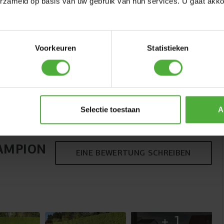
ins Netz nicht direkt mit einem Pfosten in Kontakt.
erzameld op basis van uw gebruik van hun services. U gaat akk
Außerdem sind die stabilen Pfosten vollständig mit einer
dicken Schaumschicht umhüllt und das Netz ist mit einem
selbstschließenden Eingang ausgestattet. Das Netz
verfügt außerdem über eine stabile Toprail, sodass es
Voorkeuren
Statistieken
immer straff gespannt ist. So können Kinder sicher und
unbeschwert springen. Für Trampoline ab 410 cm ist das
höhere Deluxe XL Sicherheitsnetz erhältlich.
Selectie toestaan
A
AMPION
EINE BEWERTUNG SCHREIBEN
+
1