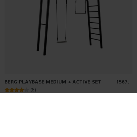
BERG PLAYBASE MEDIUM + ACTIVE SET
1567
,
-
(
6
)
Rahmengröße:
M (285 x 100 x 245 cm)
Lieferung in 2–4 Werktagen
1
2
3
...
5