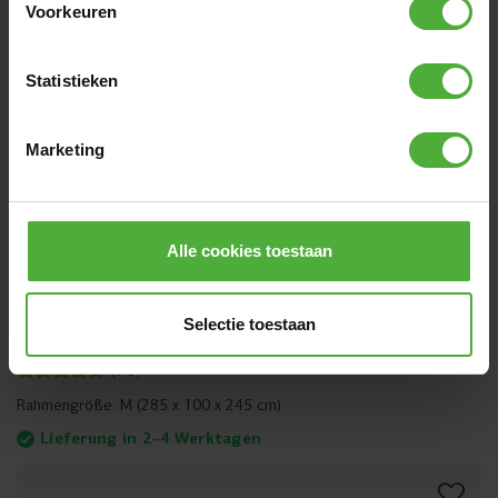
Voorkeuren
Statistieken
Marketing
Alle cookies toestaan
Selectie toestaan
BERG PLAYBASE MEDIUM
1499
,
-
(
79
)
Rahmengröße:
M (285 x 100 x 245 cm)
Lieferung in 2–4 Werktagen