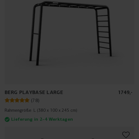
BERG PLAYBASE LARGE
1749
,
-
(
78
)
Rahmengröße:
L (380 x 100 x 245 cm)
Lieferung in 2–4 Werktagen