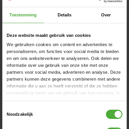
Toestemming
Details
Over
Deze website maakt gebruik van cookies
We gebruiken cookies om content en advertenties te
personaliseren, om functies voor social media te bieden
en om ons websiteverkeer te analyseren. Ook delen we
informatie over uw gebruik van onze site met onze
partners voor social media, adverteren en analyse. Deze
partners kunnen deze gegevens combineren met andere
informatie die u aan ze heeft verstrekt of die ze hebben
BERG NESTSCHAUKEL
129
,
-
verzameld op basis van uw gebruik van hun services. U
gaat akkoord met onze cookies als u onze website blijft
(
7
)
gebruiken.
Toestemmingsselectie
Lieferung in 2–4 Werktagen
Noodzakelijk