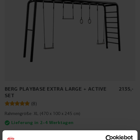
BERG PLAYBASE EXTRA LARGE + ACTIVE
2135
,
-
SET
(
8
)
Rahmengröße:
XL (470 x 100 x 245 cm)
Lieferung in 2–4 Werktagen