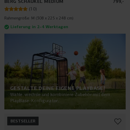
BERG SCHAUKEL MEDIUM
799
,
-
(
10
)
Rahmengröße:
M (308 x 225 x 248 cm)
Lieferung in 2–4 Werktagen
GESTALTE DEINE EIGENE PLAYBASE!
Wähle, wechsle und kombiniere Zubehör mit dem
PlayBase-Konfigurator.
BESTSELLER