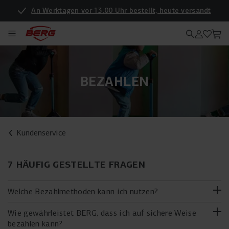
An Werktagen vor 13:00 Uhr bestellt, heute versandt
BEZAHLEN
Kundenservice
7 HÄUFIG GESTELLTE FRAGEN
Welche Bezahlmethoden kann ich nutzen?
Wie gewährleistet BERG, dass ich auf sichere Weise
Wenn du deine Produkte direkt bei BERG erwirbst, bietet
bezahlen kann?
dir BERG verschiedene Bezahlmethoden an, um deine