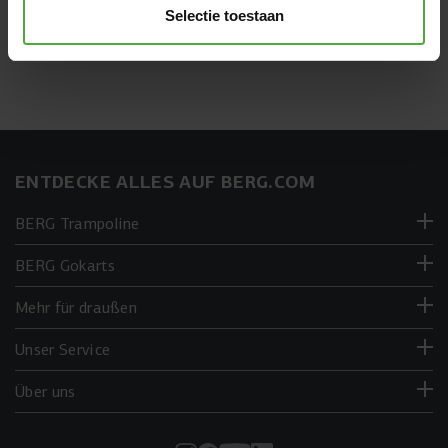
Selectie toestaan
Stelle deine Frage per Telefon
ENTDECKE ALLES AUF BERG.COM
BERG Trampoline
BERG Gokarts
Mehr für draußen
Unser Service
Über uns