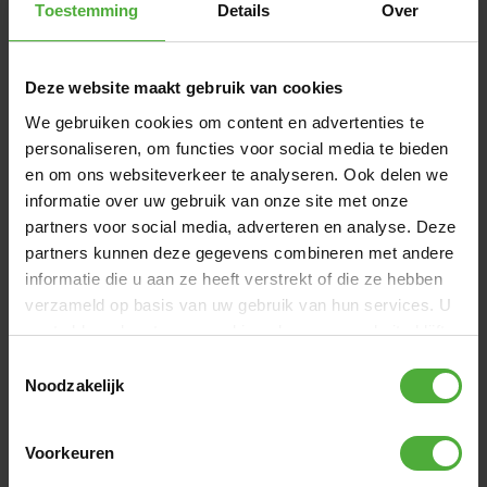
Toestemming
Details
Over
DIMENSIONES Y DETALLES
Deze website maakt gebruik van cookies
Nombre del producto
BERG Ultim Elite FlatGround
500 Black + Safety Net DLX XL
We gebruiken cookies om content en advertenties te
personaliseren, om functies voor social media te bieden
SKU
32.41.95.40
en om ons websiteverkeer te analyseren. Ook delen we
Color
Negro
informatie over uw gebruik van onze site met onze
partners voor social media, adverteren en analyse. Deze
Altura
FlatGround
partners kunnen deze gegevens combineren met andere
Dimensión
Rectángulo - 500 x 300 cm
informatie die u aan ze heeft verstrekt of die ze hebben
verzameld op basis van uw gebruik van hun services. U
Mostrar todas las dimensiones y detalles
gaat akkoord met onze cookies als u onze website blijft
gebruiken.
Toestemmingsselectie
Noodzakelijk
FRECUENTEMENTE COMPRADO JUNTO CON
Voorkeuren