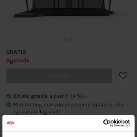
1
/
1
GRATIS
Agotado
AGOTADO
Envío gratis
a partir de 50,-
Pedido hoy, enviado el próximo día laborable
(
¿Cuándo llegará?
)
Excelente valoración por nuestros clientes:
9,2/10