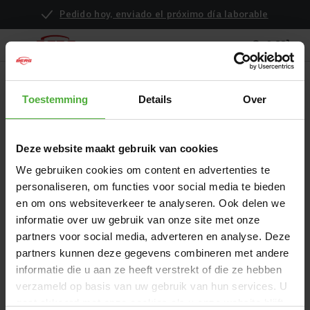
Pedido hoy, enviado el próximo día laborable
INFORMACIÓN SOBRE RETIROS Y
Toestemming
Details
Over
ADVERTENCIAS DE SEGURIDAD
En BERG, la seguridad es nuestra máxima
Deze website maakt gebruik van cookies
prioridad.
Quieres disfrutar de tu BERG sin
preocupaciones, por eso ponemos un gran énfasis en la
We gebruiken cookies om content en advertenties te
seguridad de nuestros productos. Todos los materiales son
personaliseren, om functies voor social media te bieden
Leer más
de la más alta calidad. Todos los productos están
en om ons websiteverkeer te analyseren. Ook delen we
diseñados ergonómicamente y probados exhaustivamente
informatie over uw gebruik van onze site met onze
para que puedas disfrutar de tu BERG durante muchos
partners voor social media, adverteren en analyse. Deze
ADVERTENCIAS DE SEGURIDAD
años.
partners kunnen deze gegevens combineren met andere
Sin embargo, a veces es necesario retirar un producto
informatie die u aan ze heeft verstrekt of die ze hebben
2025-08-15: BERG Baby Swing
porque no cumple con todos nuestros requisitos. Siempre
verzameld op basis van uw gebruik van hun services. U
Número de artículo 20.21.11.00
lo notificamos de inmediato porque sentimos una gran
gaat akkoord met onze cookies als u onze website blijft
responsabilidad por la seguridad de nuestros clientes. En