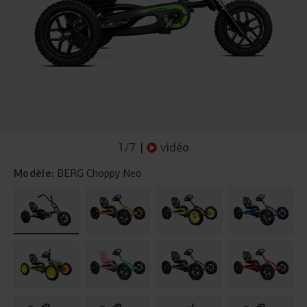
1
/
7
|
vidéo
Modèle:
BERG Choppy Neo