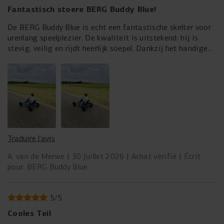
Fantastisch stoere BERG Buddy Blue!
De BERG Buddy Blue is echt een fantastische skelter voor
urenlang speelplezier. De kwaliteit is uitstekend: hij is
stevig, veilig en rijdt heerlijk soepel. Dankzij het handige
BFR-systeem kunnen kinderen eenvoudig remmen en direct
achteruit rijden, wat het rijden extra leuk en gemakkelijk
maakt. De verstelbare stoel is bovendien een grote plus,
omdat de skelter met je kind meegroeit.
De montage is eenvoudig en snel. De vrolijke blauwe kleur,
gecombineerd met de stoere wielen, maakt de skelter een
echte blikvanger. Of er nu op straat of in de tuin wordt
Traduire l’avis
gereden, de BERG Buddy Blue zorgt iedere dag opnieuw
voor veel plezier.
A. van de Merwe
30 Juillet 2026
Achat vérifié
Écrit
pour: BERG Buddy Blue
Een absolute aanrader voor iedereen die op zoek is naar
een duurzame, veilige en kwalitatieve skelter. Een aankoop
waar kinderen jarenlang plezier van zullen hebben!
5
/
5
Cooles Teil