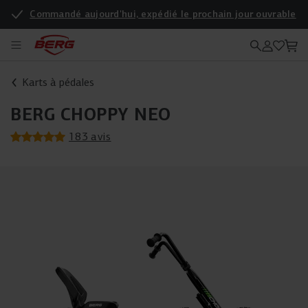
Commandé aujourd'hui, expédié le prochain jour ouvrable
Enregistrez votre produit pour une garantie supplémentaire
Karts à pédales
BERG CHOPPY NEO
183 avis