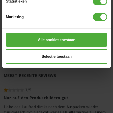
Statistieken
SCHRIJF EEN REVIEW
Marketing
AFBEELDINGEN VAN KLANTEN
+
55
Alle cookies toestaan
Selectie toestaan
MEEST RECENTE REVIEWS
1
/
5
Nur auf den Produktbildern gut.
Habe das Laufrad direkt nach dem Auspacken wieder
zurückgeschickt. Gedacht war es als Alternative zu einem