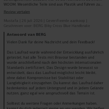
WOOM. Wesentliche Teile sind aus Plastik und führen zu
einem absolut unsicherem Eindruck. Jenseits vom
Review vertalen
Wohnzimmer würde ich kein Kind damit fahren lassen.
Was bringen MTB Reifen und fetter Rahmen, wenn der
Mustafa
26 juli 2026
Geverifieerde aankoop
Rest absolut nicht mithalten kann? Verstehe diese
Geschreven voor: BERG Biky Cross Blue Handbrake
Produktpolitik nicht.
Antwoord van BERG
Vielen Dank für deine Nachricht und dein Feedback!
Das Laufrad wurde während der Entwicklung ausführlich
getestet, hat alle Tests mit Bravour bestanden und
wurde anschließend nach den höchsten internationalen
Standards zertifiziert. Das Design wurde bewusst so
entwickelt, dass das Laufrad möglichst leicht bleibt,
ohne dabei Kompromisse bei Stabilität oder
Langlebigkeit einzugehen. Du kannst das Laufrad daher
bedenkenlos auf jedem Untergrund und in jedem Gelände
nutzen, ganz egal wie anspruchsvoll das Terrain ist.
Solltest du weitere Fragen oder Anmerkungen haben,
kannst du dich jederzeit gerne an uns wenden. Wir helfen