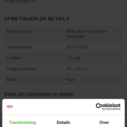
wijde wereld in!
AFMETINGEN EN DETAILS
Product naam
BERG Biky Cross Purple
Handbrake
Artikelnummer
24.74.75.00
Leeftijd
2,5+ jaar
Lengte gebruiker
90 - 120 cm
Kleur
Paars
Bekijk alle afmetingen en details
VAAK SAMEN GEKOCHT MET
Toestemming
Details
Over