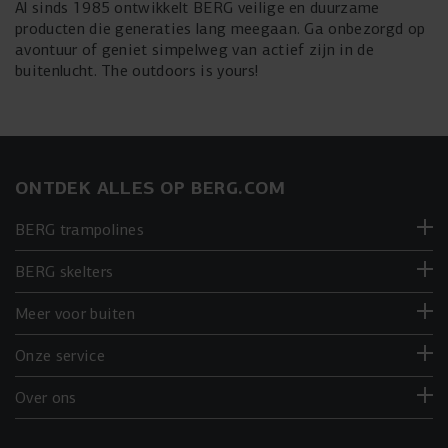
soft-grip handvatten, een in hoogte verstelbaar zadel en
aluminium en tot 70% lichter dan staal. Dit maakt de
Al sinds 1985 ontwikkelt BERG veilige en duurzame
geïntegreerde voetsteunen. Optioneel zijn een helm en
BERG Biky niet alleen superlicht, met een frame van
producten die generaties lang meegaan. Ga onbezorgd op
slechts 950 gram
veiligheidsvlag voor extra bescherming.
, maar ook sterk en duurzaam.
avontuur of geniet simpelweg van actief zijn in de
Magnesium heeft een van de laagste CO²-voetafdrukken
buitenlucht. The outdoors is yours!
100% recyclebaar
van alle constructiematerialen en is
.
Bovendien is het frame zeer robuust en biedt het langdurig
speelplezier.
ONTDEK ALLES OP BERG.COM
BERG trampolines
BERG skelters
Meer voor buiten
Onze service
Over ons