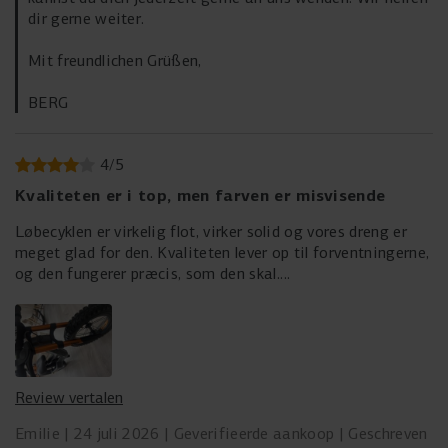
dir gerne weiter.
Mit freundlichen Grüßen,
BERG
4
/
5
Kvaliteten er i top, men farven er misvisende
Løbecyklen er virkelig flot, virker solid og vores dreng er
meget glad for den. Kvaliteten lever op til forventningerne,
og den fungerer præcis, som den skal.
Desværre trækker det en del ned, at produktbillederne er
misvisende. På hjemmesiden fremstår forgaffelen som
guldfarvet, men i virkeligheden er den tydeligt orange. Det
er en markant farveforskel, som vi blev ret skuffede over,
Review vertalen
da vi netop havde valgt cyklen på grund af det flotte
guldfarvede design.
Emilie
24 juli 2026
Geverifieerde aankoop
Geschreven