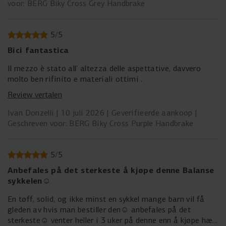
voor: BERG Biky Cross Grey Handbrake
Hvis billederne havde vist den korrekte farve, havde vi
vidst, hvad vi kunne forvente. Derfor håber vi, at
produktbillederne bliver opdateret, så de afspejler cyklens
5
/
5
faktiske udseende.
Bici fantastica
Il mezzo è stato all' altezza delle aspettative, davvero
molto ben rifinito e materiali ottimi .
Review vertalen
Ivan Donzelli
10 juli 2026
Geverifieerde aankoop
Geschreven voor: BERG Biky Cross Purple Handbrake
5
/
5
Anbefales på det sterkeste å kjøpe denne Balanse
sykkelen☺️
En tøff, solid, og ikke minst en sykkel mange barn vil få
gleden av hvis man bestiller den☺️ anbefales på det
sterkeste☺️ venter heller i 3 uker på denne enn å kjøpe hær