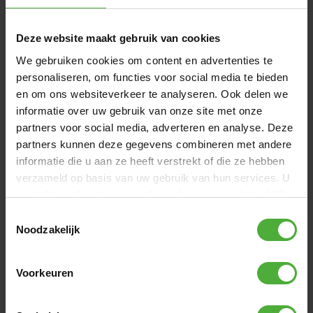
Deze website maakt gebruik van cookies
We gebruiken cookies om content en advertenties te
personaliseren, om functies voor social media te bieden
en om ons websiteverkeer te analyseren. Ook delen we
informatie over uw gebruik van onze site met onze
partners voor social media, adverteren en analyse. Deze
partners kunnen deze gegevens combineren met andere
informatie die u aan ze heeft verstrekt of die ze hebben
BERG BIKY STANDAARD
BERG HE
verzameld op basis van uw gebruik van hun services. U
(
14
)
gaat akkoord met onze cookies als u onze website blijft
15
,
-
29
,
-
gebruiken.
Toestemmingsselectie
Noodzakelijk
REVIEWS BERG BIKY CROSS PURPLE
Voorkeuren
HANDBRAKE
142 reviews