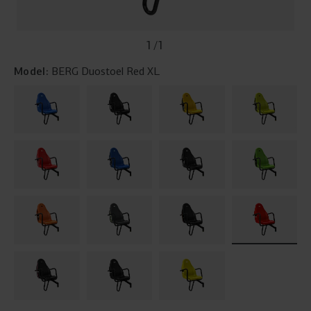
1
/
1
Model:
BERG Duostoel Red XL