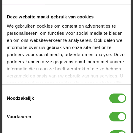
Product naam
BERG Duostoel Red XL
Deze website maakt gebruik van cookies
Artikelnummer
15.37.14.00
We gebruiken cookies om content en advertenties te
personaliseren, om functies voor social media te bieden
Bekijk alle afmetingen en details
en om ons websiteverkeer te analyseren. Ook delen we
informatie over uw gebruik van onze site met onze
VAAK SAMEN GEKOCHT MET
partners voor social media, adverteren en analyse. Deze
partners kunnen deze gegevens combineren met andere
informatie die u aan ze heeft verstrekt of die ze hebben
verzameld op basis van uw gebruik van hun services. U
gaat akkoord met onze cookies als u onze website blijft
gebruiken.
Toestemmingsselectie
Noodzakelijk
Voorkeuren