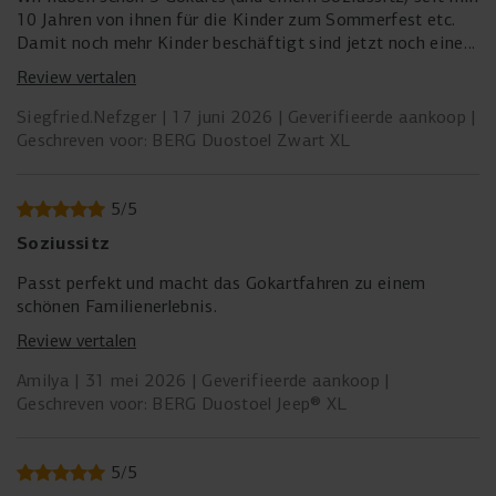
10 Jahren von ihnen für die Kinder zum Sommerfest etc.
Damit noch mehr Kinder beschäftigt sind jetzt noch einen
Soziussitz dazugekauft. Ihre Ware ist sehr gut und
Review vertalen
unverwüstlich. Das eizige Manko sind die schlauchlosen
Reifen, weil nach einiger Zeit die Luft nicht mehr lange
Siegfried.Nefzger
17 juni 2026
Geverifieerde aankoop
drin bleibt.
Geschreven voor: BERG Duostoel Zwart XL
5
/
5
Soziussitz
Passt perfekt und macht das Gokartfahren zu einem
schönen Familienerlebnis.
Review vertalen
Amilya
31 mei 2026
Geverifieerde aankoop
Geschreven voor: BERG Duostoel Jeep® XL
5
/
5