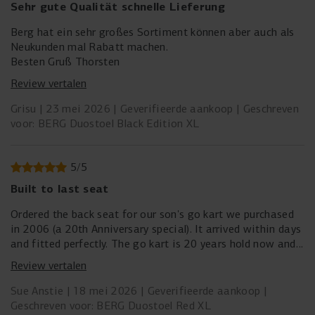
Sehr gute Qualität schnelle Lieferung
Berg hat ein sehr großes Sortiment können aber auch als
Neukunden mal Rabatt machen.
Besten Gruß Thorsten
Review vertalen
Grisu
23 mei 2026
Geverifieerde aankoop
Geschreven
voor: BERG Duostoel Black Edition XL
5
/
5
Built to last seat
Ordered the back seat for our son's go kart we purchased
in 2006 (a 20th Anniversary special). It arrived within days
and fitted perfectly. The go kart is 20 years hold now and
still going strong - still being used by our son and his
Review vertalen
children. Well worth the investment.
Sue Anstie
18 mei 2026
Geverifieerde aankoop
Geschreven voor: BERG Duostoel Red XL