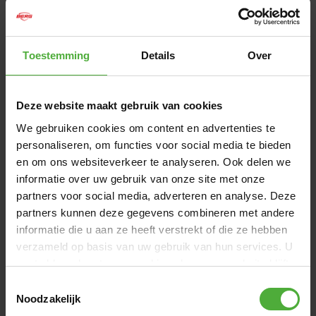
AFMETINGEN EN DETAILS
Product naam
BERG PlayBase Large
Toestemming
Details
Over
Artikelnummer
22.40.04.00
Maat frame
L (380 x 100 x 245 cm)
Deze website maakt gebruik van cookies
We gebruiken cookies om content en advertenties te
Garantie na productregistratie
13 jaar
personaliseren, om functies voor social media te bieden
Kleur
Zwart
en om ons websiteverkeer te analyseren. Ook delen we
informatie over uw gebruik van onze site met onze
Bekijk alle afmetingen en details
partners voor social media, adverteren en analyse. Deze
partners kunnen deze gegevens combineren met andere
informatie die u aan ze heeft verstrekt of die ze hebben
VAAK SAMEN GEKOCHT MET
verzameld op basis van uw gebruik van hun services. U
gaat akkoord met onze cookies als u onze website blijft
gebruiken.
Toestemmingsselectie
Noodzakelijk