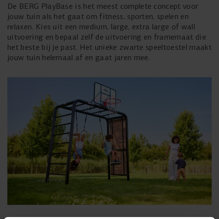
De BERG PlayBase is het meest complete concept voor
jouw tuin als het gaat om fitness, sporten, spelen en
relaxen. Kies uit een medium, large, extra large of wall
uitvoering en bepaal zelf de uitvoering en framemaat die
het beste bij je past. Het unieke zwarte speeltoestel maakt
jouw tuin helemaal af en gaat jaren mee.