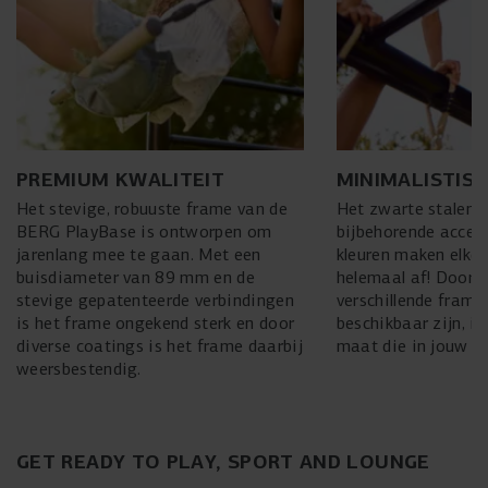
PREMIUM KWALITEIT
MINIMALISTISC
Het stevige, robuuste frame van de
Het zwarte stalen 
BERG PlayBase is ontworpen om
bijbehorende acces
jarenlang mee te gaan. Met een
kleuren maken elke 
buisdiameter van 89 mm en de
helemaal af! Doorda
stevige gepatenteerde verbindingen
verschillende fram
is het frame ongekend sterk en door
beschikbaar zijn, is 
diverse coatings is het frame daarbij
maat die in jouw tu
weersbestendig.
GET READY TO PLAY, SPORT AND LOUNGE