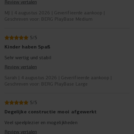
Review vertalen
zwischen den unterschiedlichen Größen. Weiter hat mich
verwundert, dass die Bohrlöcher in den schweren Röhren
MJ
4 augustus 2026
Geverifieerde aankoop
nicht passgenau waren, so dass man wirklich kämpfen
Geschreven voor: BERG PlayBase Medium
musste, nicht mit einem Bohrer Erweiterungen zu bohren.
Wenn das verbessert würde, wäre das Gerät top.
5
/
5
Kinder haben Spaß
Sehr wertig und stabil
Review vertalen
Sarah
4 augustus 2026
Geverifieerde aankoop
Geschreven voor: BERG PlayBase Large
5
/
5
Degelijke constructie mooi afgewerkt
Veel speelplezier en mogelijkheden
Review vertalen