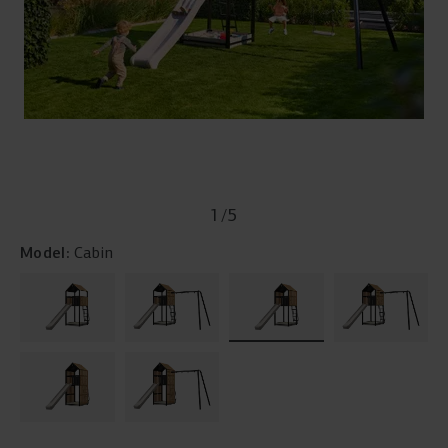
1
/
5
Model:
Cabin