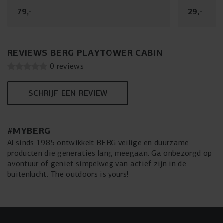
STAAT STEVIG ZONDER BETON
79
,
-
29
,
-
De BERG PlayTower veranker je eenvoudig zonder beton.
Het brede onderstel zorgt voor maximale stabiliteit. Voor
de installatie van het frame heb je enkel een schep en een
REVIEWS BERG PLAYTOWER CABIN
waterpas nodig.
0 reviews
SCHRIJF EEN REVIEW
#MYBERG
Al sinds 1985 ontwikkelt BERG veilige en duurzame
producten die generaties lang meegaan. Ga onbezorgd op
avontuur of geniet simpelweg van actief zijn in de
buitenlucht. The outdoors is yours!