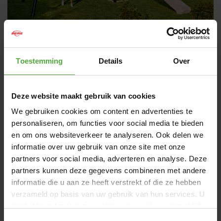
BERG PLAYTOWER
Toestemming
Details
Over
DE PLEK WAAR JOUW AVONTUUR BEGINT,
GEWOON IN DE ACHTERTUIN
Deze website maakt gebruik van cookies
De BERG PlayTower is het ultieme speelparadijs voor
We gebruiken cookies om content en advertenties te
gezinnen met jonge kinderen. Het is een plek waar
personaliseren, om functies voor social media te bieden
kinderen niet alleen spelen, maar ook leren en ontdekken in
een veilige en vertrouwde omgeving. Klimmen, klauteren,
en om ons websiteverkeer te analyseren. Ook delen we
schommelen en verkennen – elke dag brengt een nieuw
informatie over uw gebruik van onze site met onze
avontuur. Samen verzinnen kinderen de mooiste verhalen,
partners voor social media, adverteren en analyse. Deze
ontwikkelen ze hun creativiteit en leren ze spelenderwijs
partners kunnen deze gegevens combineren met andere
sociale en cognitieve vaardigheden. Zo groeit de
informatie die u aan ze heeft verstrekt of die ze hebben
speeltoren moeiteloos mee met hun fantasie én
verzameld op basis van uw gebruik van hun services. U
ontwikkeling.
gaat akkoord met onze cookies als u onze website blijft
gebruiken.