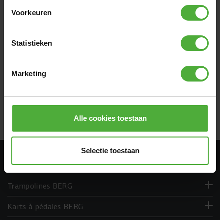
Voorkeuren
Afficher toutes les dimensions et tous les détails
Statistieken
COMMENTAIRES BERG BRACELETS
0 avis
Marketing
RÉDIGER UN COMMENTAIRE
Alle cookies toestaan
Selectie toestaan
DÉCOUVREZ TOUT SUR BERG.COM
Trampolines BERG
Karts à pédales BERG