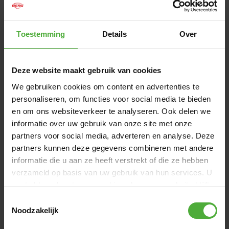
1
/
3
|
vidéo
Toestemming
Details
Over
5
,
-
Livré sous 1 à 2 jours ouvrés
Deze website maakt gebruik van cookies
We gebruiken cookies om content en advertenties te
AJOUTER AU PANIER
personaliseren, om functies voor social media te bieden
en om ons websiteverkeer te analyseren. Ook delen we
informatie over uw gebruik van onze site met onze
gratuite
Livraison
à partir de 50 €
partners voor social media, adverteren en analyse. Deze
9,2/10
Excellente note clients :
partners kunnen deze gegevens combineren met andere
informatie die u aan ze heeft verstrekt of die ze hebben
verzameld op basis van uw gebruik van hun services. U
DIMENSIONS ET DÉTAILS
gaat akkoord met onze cookies als u onze website blijft
gebruiken.
Toestemmingsselectie
Nom du produit
BERG Bracelets
Noodzakelijk
SKU
47.15.79.00