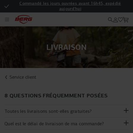
Commandé les jours ouvrées avant 16h45, expédié
aujourd'hui
Enregistrez votre produit pour une garantie supplémentaire
LIVRAISON
Service client
8 QUESTIONS FRÉQUEMMENT POSÉES
Toutes les livraisons sont-elles gratuites?
Quel est le délai de livraison de ma commande?
Nous livrons gratuitement les commandes à partir
de 50 €.
Si le montant de votre commande est inférieur à