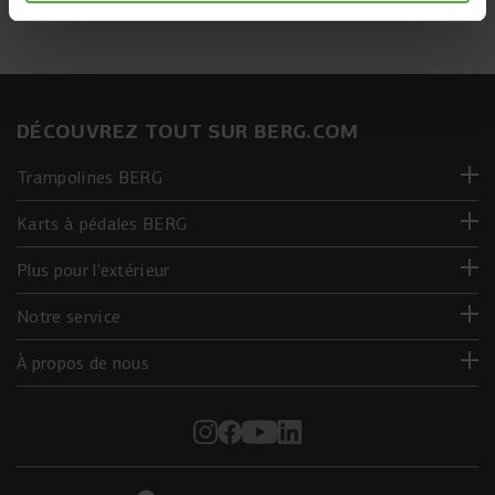
DÉCOUVREZ TOUT SUR BERG.COM
Trampolines BERG
Karts à pédales BERG
Plus pour l'extérieur
Notre service
À propos de nous