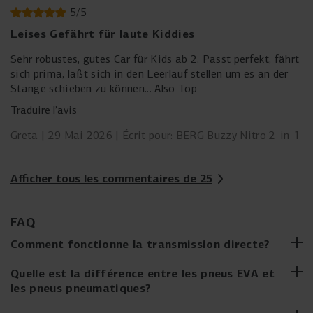
5
/
5
Leises Gefährt für laute Kiddies
Sehr robustes, gutes Car für Kids ab 2. Passt perfekt, fährt
sich prima, läßt sich in den Leerlauf stellen um es an der
Stange schieben zu können... Also Top
Traduire l’avis
Greta
29 Mai 2026
Écrit pour: BERG Buzzy Nitro 2-in-1
Afficher tous les commentaires de 25
FAQ
Comment fonctionne la transmission directe?
Avec la transmission directe, le pédalier est relié
Quelle est la différence entre les pneus EVA et
directement à l'essieu arrière par une chaîne. Cela signifie
les pneus pneumatiques?
que les pédales bougent toujours lorsque le kart roule, et
pneus EVA (éthylène-acétate de vinyle)
que tu peux freiner en arrêtant de pédaler. C'est une façon
Les
sont des