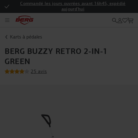
Commandé les jours ouvrées avant 16h45, expédié
aujourd'hui
Enregistrez votre produit pour une garantie supplémentaire
Karts à pédales
BERG BUZZY RETRO 2-IN-1
GREEN
25 avis