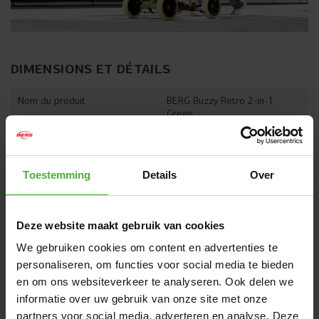
DIMENSIONS ET DÉTAILS
Nom du produit
BERG Buzzy Retro 2-in-1
Green
SKU
24.32.02.00
L'âge de l'utilisateur
2+ ans
Toestemming
Details
Over
Hauteur de l'utilisateur
85 - 115 cm
Deze website maakt gebruik van cookies
Afficher toutes les dimensions et tous les détails
We gebruiken cookies om content en advertenties te
personaliseren, om functies voor social media te bieden
SOUVENT ACHETÉ AVEC
en om ons websiteverkeer te analyseren. Ook delen we
informatie over uw gebruik van onze site met onze
partners voor social media, adverteren en analyse. Deze