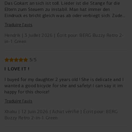
Das Gokart an sich ist toll. Lieder ist die Stange für die
Eltern zum Steuern zu instabil. Man hat immer den
Eindruck es bricht gleich was ab oder verbiegt sich. Zudem
läßt sich die Lenkung nicht 100% fest und geradestellen
Traduire l’avis
damit man schieben kann. Die Räder sind immer leicht in
eine Richtung verdreht so dass man ständig hinten Druck
Hendrik
3 Juillet 2026
Écrit pour: BERG Buzzy Retro 2-
auf das Gokart ausüben muss um die Voderräder in die
in-1 Green
Luft zu bekommen und das Gokart wieder in die richtige
Richtung zu bekommen.
Ohne die Stange läßt es sich gut fahren wenn das Kind es
5
/
5
denn kann. Wenn die Lenkung vom Kind übernommen
I LOVE IT !
werden kann und man nur schieben muss geht es bestimmt
auch gut.
I buyed for my daughter 2 years old ! She is delicate and I
wanted a good bicycle for she and safety! I can say it im
happy for this choice!
Traduire l’avis
Xhaku
12 Juin 2026
Achat vérifié
Écrit pour: BERG
Buzzy Retro 2-in-1 Green