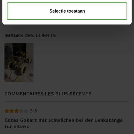
Selectie toestaan
RÉDIGER UN COMMENTAIRE
IMAGES DES CLIENTS
COMMENTAIRES LES PLUS RÉCENTS
3
/
5
Gutes Gokart mit schwächen bei der Lenkstange
für Eltern.