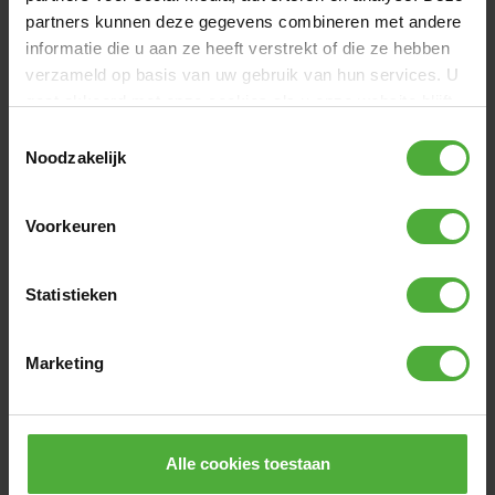
partners kunnen deze gegevens combineren met andere
informatie die u aan ze heeft verstrekt of die ze hebben
verzameld op basis van uw gebruik van hun services. U
gaat akkoord met onze cookies als u onze website blijft
gebruiken.
Toestemmingsselectie
Noodzakelijk
Voorkeuren
BERG TRAILER BUZZY
BERG DR
BUZZY R
Statistieken
(
11
)
89
,
-
19
,
-
Marketing
COMMENTAIRES BERG BUZZY RETRO 2-IN-1
GREEN
Alle cookies toestaan
25 avis