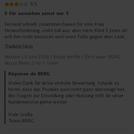
3
/
5
5 für aussehen sonst nur 3
Versand schnell, zusammen bauen für eine Frau
Herausforderung, sieht toll aus, aber mein Kind 3 Jahre alt
will ihm nicht benutzen weil seine Füße gegen dem Lenker
stoßen aber der lässt sich nicht hoch heben. Wenn der
Traduire l’avis
Sessel zu weit stellt dann sitzt er falsch.Der Lenker für
Eltern ist auch nicht der Hit, unpraktisch. Steht jetzt Rum.
Natalie
9 Juin 2026
Achat vérifié
Écrit pour: BERG
Also alles zusammen gebe ich 3 Sterne, hat mich und mein
Buzzy Retro 2-in-1 Green
Kind nicht überzeugt.
Réponse de BERG
Vielen Dank für deine ehrliche Bewertung. Schade zu
hören, dass das Produkt euch nicht ganz überzeugt hat.
Bei Fragen zur Einstellung oder Nutzung hilft dir unser
Kundenservice gerne weiter.
Viele Grüße,
Team BERG