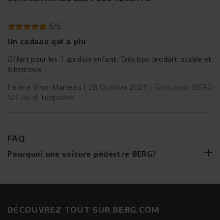
5
/
5
Un cadeau qui a plu
Offert pour les 1 an d’un enfant. Très bon produit, stable et
silencieux.
Hélène Brun-Marteau
28 Octobre 2025
Écrit pour: BERG
GO Twirl Turquoise
FAQ
Pourquoi une voiture pédestre BERG?
Avantages pour le développement:
Les porteurs
BERG soutiennent le développement moteur, la
coordination œil-main, l'équilibre et la stabilité de votre
enfant.
DÉCOUVREZ TOUT SUR BERG.COM
Design innovant:
Le BERG GO² offre une fonction 2-en-