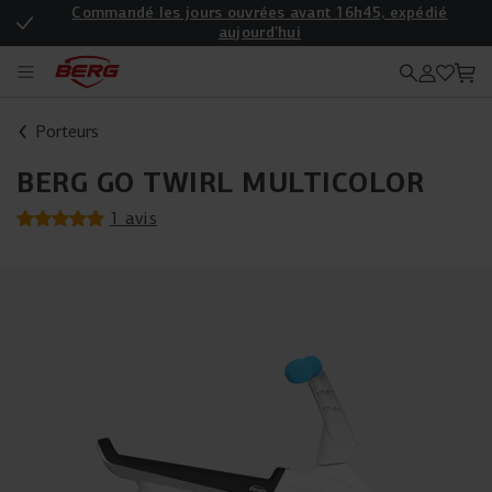
Commandé les jours ouvrées avant 16h45, expédié
aujourd'hui
Enregistrez votre produit pour une garantie supplémentaire
Porteurs
BERG GO TWIRL MULTICOLOR
1 avis