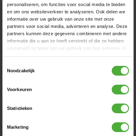
leurs jambes librement. Grâce à GO, leur coordination et
personaliseren, om functies voor social media te bieden
leur motricité leur permet de faire d'énormes progrès. Le
en om ons websiteverkeer te analyseren. Ook delen we
monde entier attend votre enfant, et avec GO, il peut aussi
informatie over uw gebruik van onze site met onze
le découvrir en plein air. Le GO grandit avec votre enfant
partners voor social media, adverteren en analyse. Deze
pendant des mois et devient rapidement son meilleur ami
sur roues.
partners kunnen deze gegevens combineren met andere
informatie die u aan ze heeft verstrekt of die ze hebben
verzameld op basis van uw gebruik van hun services. U
gaat akkoord met onze cookies als u onze website blijft
gebruiken.
Toestemmingsselectie
Noodzakelijk
Voorkeuren
Statistieken
Marketing