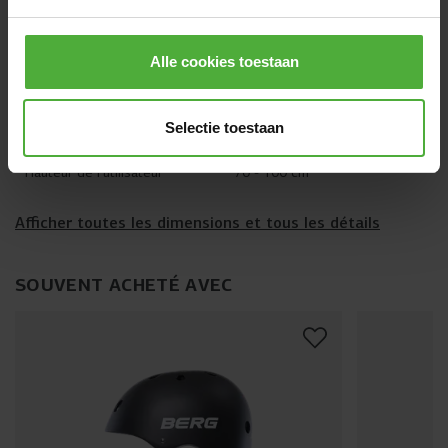
DIMENSIONS ET DÉTAILS
Nom du produit
BERG GO Twirl Multicolor
Alle cookies toestaan
SKU
24.52.01.00
Selectie toestaan
L'âge de l'utilisateur
10-30 måneder mois
Hauteur de l'utilisateur
70 - 100 cm
Afficher toutes les dimensions et tous les détails
SOUVENT ACHETÉ AVEC